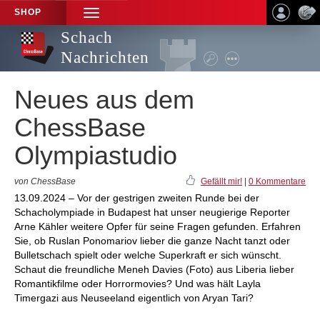
SHOP
TOGGLE
NAVIGATION
Schach
Nachrichten
Neues aus dem
ChessBase
Olympiastudio
von ChessBase
Gefällt mir!
|
0 Kommentare
13.09.2024 – Vor der gestrigen zweiten Runde bei der
Schacholympiade in Budapest hat unser neugierige Reporter
Arne Kähler weitere Opfer für seine Fragen gefunden. Erfahren
Sie, ob Ruslan Ponomariov lieber die ganze Nacht tanzt oder
Bulletschach spielt oder welche Superkraft er sich wünscht.
Schaut die freundliche Meneh Davies (Foto) aus Liberia lieber
Romantikfilme oder Horrormovies? Und was hält Layla
Timergazi aus Neuseeland eigentlich von Aryan Tari?