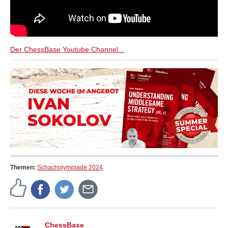
Der ChessBase Youtube Channel...
Themen:
Schacholympiade 2024
ChessBase