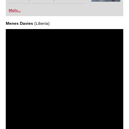
Schritte in die Welt des Vereinsschachs machen
oder bereits auf Turnierniveau spielen: Mit
Mehr...
FRITZ trainieren Sie effizienter, intelligenter und
individueller als je zuvor.
Menes Davies
(Liberia):