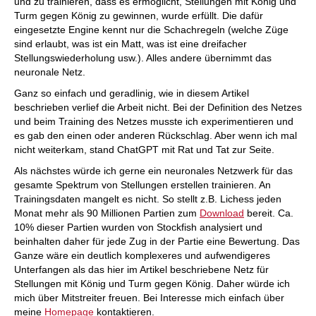
und zu trainieren, dass es ermöglicht, Stellungen mit König und
Turm gegen König zu gewinnen, wurde erfüllt. Die dafür
eingesetzte Engine kennt nur die Schachregeln (welche Züge
sind erlaubt, was ist ein Matt, was ist eine dreifacher
Stellungswiederholung usw.). Alles andere übernimmt das
neuronale Netz.
Ganz so einfach und geradlinig, wie in diesem Artikel
beschrieben verlief die Arbeit nicht. Bei der Definition des Netzes
und beim Training des Netzes musste ich experimentieren und
es gab den einen oder anderen Rückschlag. Aber wenn ich mal
nicht weiterkam, stand ChatGPT mit Rat und Tat zur Seite.
Als nächstes würde ich gerne ein neuronales Netzwerk für das
gesamte Spektrum von Stellungen erstellen trainieren. An
Trainingsdaten mangelt es nicht. So stellt z.B. Lichess jeden
Monat mehr als 90 Millionen Partien zum
Download
bereit. Ca.
10% dieser Partien wurden von Stockfish analysiert und
beinhalten daher für jede Zug in der Partie eine Bewertung. Das
Ganze wäre ein deutlich komplexeres und aufwendigeres
Unterfangen als das hier im Artikel beschriebene Netz für
Stellungen mit König und Turm gegen König. Daher würde ich
mich über Mitstreiter freuen. Bei Interesse mich einfach über
meine
Homepage
kontaktieren.