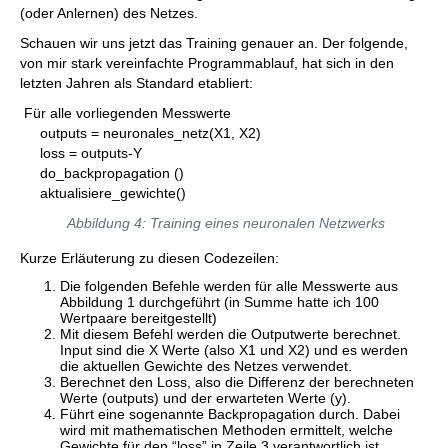
(oder Anlernen) des Netzes.
Schauen wir uns jetzt das Training genauer an. Der folgende,
von mir stark vereinfachte Programmablauf, hat sich in den
letzten Jahren als Standard etabliert:
Für alle vorliegenden Messwerte
outputs = neuronales_netz(X1, X2)
loss = outputs-Y
do_backpropagation ()
aktualisiere_gewichte()
Abbildung 4: Training eines neuronalen Netzwerks
Kurze Erläuterung zu diesen Codezeilen:
Die folgenden Befehle werden für alle Messwerte aus
Abbildung 1 durchgeführt (in Summe hatte ich 100
Wertpaare bereitgestellt)
Mit diesem Befehl werden die Outputwerte berechnet.
Input sind die X Werte (also X1 und X2) und es werden
die aktuellen Gewichte des Netzes verwendet.
Berechnet den Loss, also die Differenz der berechneten
Werte (outputs) und der erwarteten Werte (y).
Führt eine sogenannte Backpropagation durch. Dabei
wird mit mathematischen Methoden ermittelt, welche
Gewichte für den “loss” in Zeile 3 verantwortlich ist.