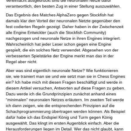
Vereinfacht ausgedrückt sind die neuronalen Netze dafür
verantwortlich, den besten Zug in einer Stellung auszuwählen.
Das Ergebnis des Matches AlphaZero gegen Stockfish hat
damals klar den Vorteil der neuronalen Netzte gegenüber den
fest codierten Regeln gezeigt. Daher haben in der Zwischenzeit
alle Engine Entwickler (auch die Stockfish Community)
nachgezogen und neuronale Netze in ihren Engines integriert.
Wahrscheinlich hat jeder Leser schon gegen eine Engine
gespielt, die ein solches Netz verwendet. Abgesehen von der
verbesserten Spielstärke der Engine merkt man das in der
Regel aber nicht.
Aber was sind eigentlich neuronale Netze? Wie funktionieren
sie, wie trainiert man sie und wie setzt man sie in Chess Engines
ein? Ich habe mich mit diesen Fragen beschäftigt und werde in
diesem Artikel versuchen, Antworten auf diese Fragen zu geben.
Dazu werde ich die Grundprinzipien zunächst anhand eines
“minimalen” neuronalen Netzes erläutern. Im zweiten Teil werde
ich dann zeigen, wie die entsprechenden Prinzipien auf die
Schachprogrammierung übertragen werden können. Als Beispiel
dafür habe ich das Endspiel König und Turm gegen König
ausgewählt. Das klingt im ersten Augenblick einfach. Aber die
Herausforderungen liegen im Detail. Wer das nicht glaubt, kann