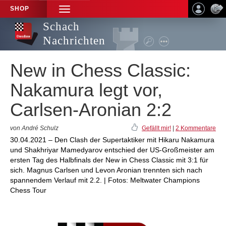
SHOP
TOGGLE
NAVIGATION
Schach
Nachrichten
New in Chess Classic:
Nakamura legt vor,
Carlsen-Aronian 2:2
von André Schulz
Gefällt mir!
|
2 Kommentare
30.04.2021 – Den Clash der Supertaktiker mit Hikaru Nakamura
und Shakhriyar Mamedyarov entschied der US-Großmeister am
ersten Tag des Halbfinals der New in Chess Classic mit 3:1 für
sich. Magnus Carlsen und Levon Aronian trennten sich nach
spannendem Verlauf mit 2.2. | Fotos: Meltwater Champions
Chess Tour