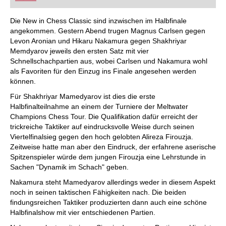
FRITZ trainieren Sie effizienter, intelligenter und
individueller als je zuvor.
Die New in Chess Classic sind inzwischen im Halbfinale
angekommen. Gestern Abend trugen Magnus Carlsen gegen
Levon Aronian und Hikaru Nakamura gegen Shakhriyar
Memdyarov jeweils den ersten Satz mit vier
Schnellschachpartien aus, wobei Carlsen und Nakamura wohl
als Favoriten für den Einzug ins Finale angesehen werden
können.
Für Shakhriyar Mamedyarov ist dies die erste
Halbfinalteilnahme an einem der Turniere der Meltwater
Champions Chess Tour. Die Qualifikation dafür erreicht der
trickreiche Taktiker auf eindrucksvolle Weise durch seinen
Viertelfinalsieg gegen den hoch gelobten Alireza Firouzja.
Zeitweise hatte man aber den Eindruck, der erfahrene aserische
Spitzenspieler würde dem jungen Firouzja eine Lehrstunde in
Sachen "Dynamik im Schach" geben.
Nakamura steht Mamedyarov allerdings weder in diesem Aspekt
noch in seinen taktischen Fähigkeiten nach. Die beiden
findungsreichen Taktiker produzierten dann auch eine schöne
Halbfinalshow mit vier entschiedenen Partien.