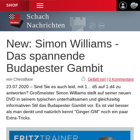
SHOP
TOGGLE
NAVIGATION
Schach
Nachrichten
New: Simon Williams -
Das spannende
Budapester Gambit
von ChessBase
Gefällt mir!
|
0 Kommentare
23.07.2020 – Sind Sie es auch leid, mit 1... d5 auf 1.d4 zu
antworten? Großmeister Simon Williams stellt auf seiner neuen
DVD in seinem typischen unterhaltsamen und gleichzeitig
informativen Stil das Budapester Gambit vor. Es ist viel besser
als man denkt und natürlich kennt "Ginger-GM" noch ein paar
Extra-Tricks.