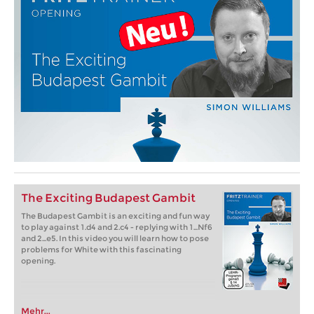
The Exciting Budapest Gambit
The Budapest Gambit is an exciting and fun way
to play against 1.d4 and 2.c4 - replying with 1...Nf6
and 2...e5. In this video you will learn how to pose
problems for White with this fascinating
opening.
Mehr...