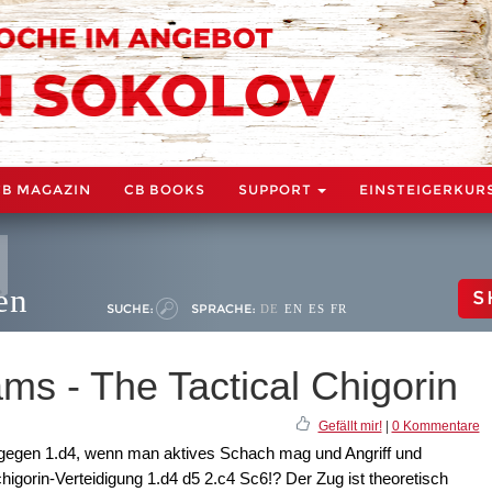
CB MAGAZIN
CB BOOKS
SUPPORT
EINSTEIGERKUR
en
S
SUCHE:
SPRACHE:
DE
EN
ES
FR
ms - The Tactical Chigorin
Gefällt mir!
|
0 Kommentare
gegen 1.d4, wenn man aktives Schach mag und Angriff und
higorin-Verteidigung 1.d4 d5 2.c4 Sc6!? Der Zug ist theoretisch