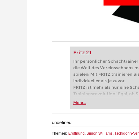
Fritz 21
Ihr persönlicher Schachtrainer -
die Welt des Vereinsschachs m
spielen: Mit FRITZ trainieren Sie
individueller als je zuvor.
FRITZ ist mehr als nur eine Sch
Trainingsrevolution! Egal, ob Si
Vereinsschachs machen oder ber
Mehr...
FRITZ trainieren Sie effizienter,
zuvor.
undefined
Themen:
Eröffnung
,
Simon Williams
,
Tschigorin-Ver