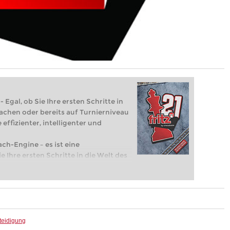
 Egal, ob Sie Ihre ersten Schritte in
achen oder bereits auf Turnierniveau
 effizienter, intelligenter und
ach-Engine – es ist eine
e Ihre ersten Schritte in die Welt des
eits auf Turnierniveau spielen: Mit
 intelligenter und individueller als je
teidigung