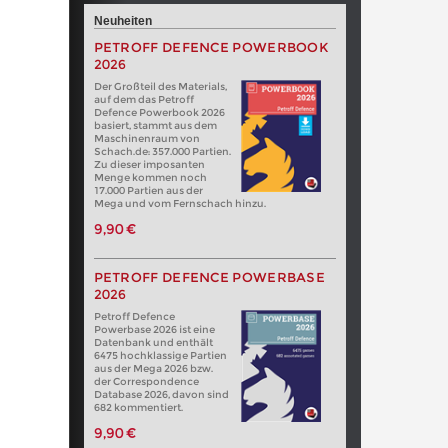
Neuheiten
PETROFF DEFENCE POWERBOOK
2026
Der Großteil des Materials,
auf dem das Petroff
Defence Powerbook 2026
basiert, stammt aus dem
Maschinenraum von
Schach.de: 357.000 Partien.
Zu dieser imposanten
Menge kommen noch
17.000 Partien aus der
Mega und vom Fernschach hinzu.
9,90 €
PETROFF DEFENCE POWERBASE
2026
Petroff Defence
Powerbase 2026 ist eine
Datenbank und enthält
6475 hochklassige Partien
aus der Mega 2026 bzw.
der Correspondence
Database 2026, davon sind
682 kommentiert.
9,90 €