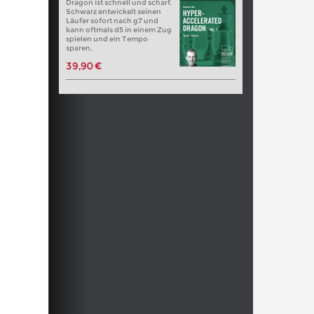
Dragon ist schnell und scharf.
Schwarz entwickelt seinen
Läufer sofort nach g7 und
kann oftmals d5 in einem Zug
spielen und ein Tempo
sparen.
39,90 €