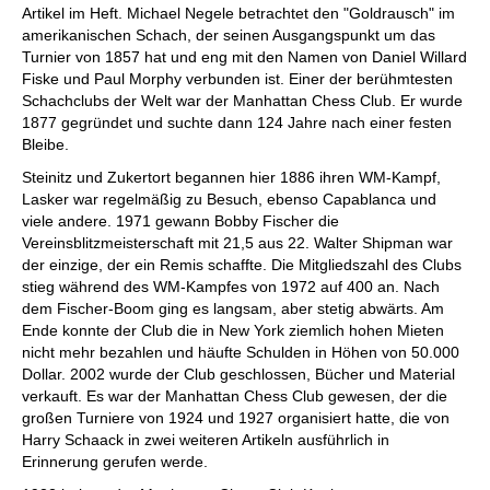
Artikel im Heft. Michael Negele betrachtet den "Goldrausch" im
amerikanischen Schach, der seinen Ausgangspunkt um das
Turnier von 1857 hat und eng mit den Namen von Daniel Willard
Fiske und Paul Morphy verbunden ist. Einer der berühmtesten
Schachclubs der Welt war der Manhattan Chess Club. Er wurde
1877 gegründet und suchte dann 124 Jahre nach einer festen
Bleibe.
Steinitz und Zukertort begannen hier 1886 ihren WM-Kampf,
Lasker war regelmäßig zu Besuch, ebenso Capablanca und
viele andere. 1971 gewann Bobby Fischer die
Vereinsblitzmeisterschaft mit 21,5 aus 22. Walter Shipman war
der einzige, der ein Remis schaffte. Die Mitgliedszahl des Clubs
stieg während des WM-Kampfes von 1972 auf 400 an. Nach
dem Fischer-Boom ging es langsam, aber stetig abwärts. Am
Ende konnte der Club die in New York ziemlich hohen Mieten
nicht mehr bezahlen und häufte Schulden in Höhen von 50.000
Dollar. 2002 wurde der Club geschlossen, Bücher und Material
verkauft. Es war der Manhattan Chess Club gewesen, der die
großen Turniere von 1924 und 1927 organisiert hatte, die von
Harry Schaack in zwei weiteren Artikeln ausführlich in
Erinnerung gerufen werde.