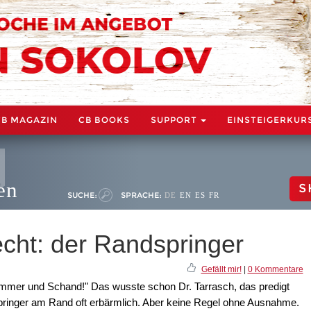
CB MAGAZIN
CB BOOKS
SUPPORT
EINSTEIGERKUR
en
S
SUCHE:
SPRACHE:
DE
EN
ES
FR
echt: der Randspringer
Gefällt mir!
|
0 Kommentare
ummer und Schand!" Das wusste schon Dr. Tarrasch, das predigt
pringer am Rand oft erbärmlich. Aber keine Regel ohne Ausnahme.