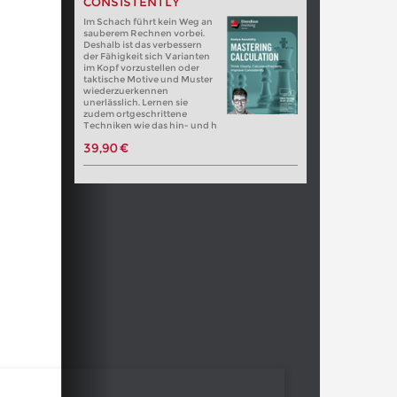
CONSISTENTLY
Im Schach führt kein Weg an
sauberem Rechnen vorbei.
Deshalb ist das verbessern
der Fähigkeit sich Varianten
im Kopf vorzustellen oder
taktische Motive und Muster
wiederzuerkennen
unerlässlich. Lernen sie
zudem ortgeschrittene
Techniken wie das hin- und h
39,90 €