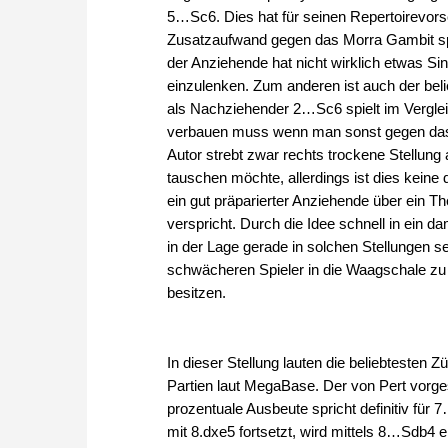
5…Sc6. Dies hat für seinen Repertoirevor
Zusatzaufwand gegen das Morra Gambit spa
der Anziehende hat nicht wirklich etwas Sin
einzulenken. Zum anderen ist auch der beli
als Nachziehender 2…Sc6 spielt im Verglei
verbauen muss wenn man sonst gegen das „
Autor strebt zwar rechts trockene Stellung
tauschen möchte, allerdings ist dies keine
ein gut präparierter Anziehende über ein Th
verspricht. Durch die Idee schnell in ein d
in der Lage gerade in solchen Stellungen s
schwächeren Spieler in die Waagschale zu 
besitzen.
In dieser Stellung lauten die beliebteste
Partien laut MegaBase. Der von Pert vorg
prozentuale Ausbeute spricht definitiv fü
mit 8.dxe5 fortsetzt, wird mittels 8…Sdb4