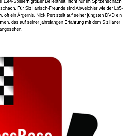
ei 1.e4-Spielern großer Beliebtheit, nicht nur im Spitzenschach,
schach. Für Sizilianisch-Freunde sind Abweichler wie der Lb5-
w. oft ein Ärgernis. Nick Pert stellt auf seiner jüngsten DVD ein
en, das auf seiner jahrelangen Erfahrung mit dem Sizilianer
D angesehen.