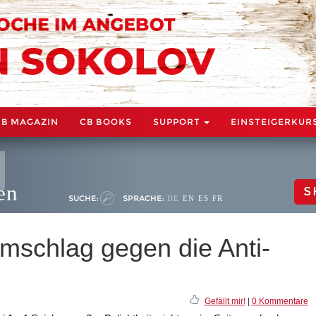
CB MAGAZIN
CB BOOKS
SUPPORT
EINSTEIGERKUR
en
S
SUCHE:
SPRACHE:
DE
EN
ES
FR
mschlag gegen die Anti-
Gefällt mir!
|
0 Kommentare