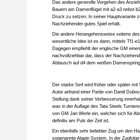
Das andere generelle Vorgehen des Anziehe
Bauern am Damenflügel mit a2-a3 nebst b2
Druck zu setzen. In seiner Hauptvariante z
Nachziehender gutes Spiel erhält.
Die andere Herangehensweise seitens des A
wesentliche Idee ist es dann, mittels Tf1-e
Dagegen empfiehlt der englische GM einen 
nachvollziehbar dar, dass der Nachziehend
Abtausch auf d4 dem weißen Damenspringe
Der starke Se4 wird früher oder später mit
Autor anhand einer Partie von Daniil Dubov
Stellung dank seiner Verbesserung innerha
was in der Auflage des Tata Steels Turnie
von GM Jan Werle ein, welcher sich für Abs
definitiv am Puls der Zeit ist.
Ein ebenfalls sehr beliebter Zug um den Ha
sogenannte Alapin System. In der Zugfolge 