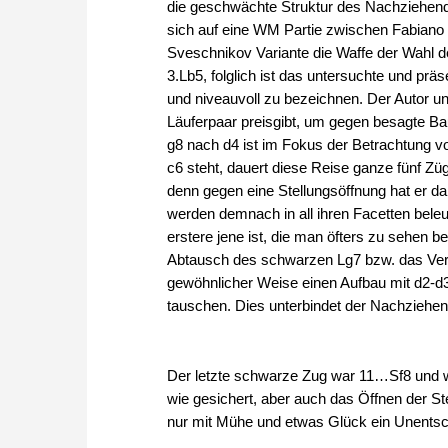
die geschwächte Struktur des Nachziehende
sich auf eine WM Partie zwischen Fabiano
Sveschnikov Variante die Waffe der Wahl de
3.Lb5, folglich ist das untersuchte und präs
und niveauvoll zu bezeichnen. Der Autor un
Läuferpaar preisgibt, um gegen besagte B
g8 nach d4 ist im Fokus der Betrachtung v
c6 steht, dauert diese Reise ganze fünf Z
denn gegen eine Stellungsöffnung hat er d
werden demnach in all ihren Facetten bele
erstere jene ist, die man öfters zu sehen 
Abtausch des schwarzen Lg7 bzw. das Ver
gewöhnlicher Weise einen Aufbau mit d2-d3
tauschen. Dies unterbindet der Nachziehe
Der letzte schwarze Zug war 11…Sf8 und we
wie gesichert, aber auch das Öffnen der St
nur mit Mühe und etwas Glück ein Unentsc