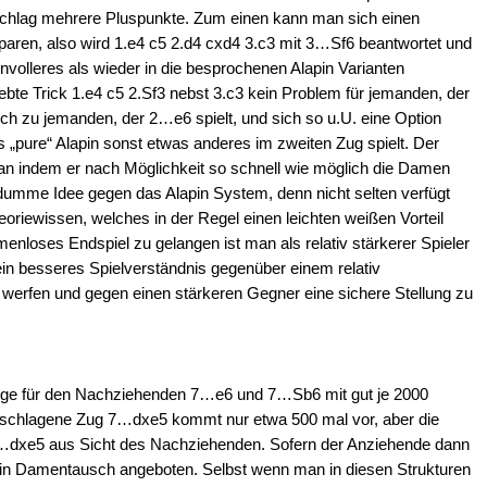
schlag mehrere Pluspunkte. Zum einen kann man sich einen
ren, also wird 1.e4 c5 2.d4 cxd4 3.c3 mit 3…Sf6 beantwortet und
nvolleres als wieder in die besprochenen Alapin Varianten
ebte Trick 1.e4 c5 2.Sf3 nebst 3.c3 kein Problem für jemanden, der
ch zu jemanden, der 2…e6 spielt, und sich so u.U. eine Option
pure“ Alapin sonst etwas anderes im zweiten Zug spielt. Der
 an indem er nach Möglichkeit so schnell wie möglich die Damen
 dumme Idee gegen das Alapin System, denn nicht selten verfügt
eoriewissen, welches in der Regel einen leichten weißen Vorteil
amenloses Endspiel zu gelangen ist man als relativ stärkerer Spieler
ein besseres Spielverständnis gegenüber einem relativ
werfen und gegen einen stärkeren Gegner eine sichere Stellung zu
n Züge für den Nachziehenden 7…e6 und 7…Sb6 mit gut je 2000
eschlagene Zug 7…dxe5 kommt nur etwa 500 mal vor, aber die
r 7…dxe5 aus Sicht des Nachziehenden. Sofern der Anziehende dann
 ein Damentausch angeboten. Selbst wenn man in diesen Strukturen