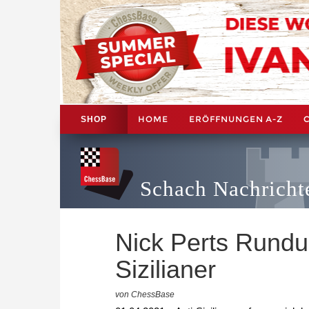
HOME
ERÖFFNUNGEN A-Z
SHOP
Schach Nachricht
Nick Perts Rundu
Sizilianer
von ChessBase