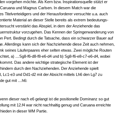
n vorgehen möchte. Als Kern bzw. Inspirationsquelle stützt er
 Caruana und Magnus Carlsen. In diesem Match war die
s Titelverteidigers und der Herausforderer versuchte u.a. auch
entierte Material an dieser Stelle bereits als extrem bedeutungs-
tersucht verstärkt das Abspiel, in dem der Anziehende das
auernstruktur vorzugehen. Das Kennen der Springerwanderung von
on Pert. Bedingt durch die Tatsache, dass ein schwarzer Bauer auf
üge. Allerdings kann sich der Nachziehende diese Zeit auch nehmen,
ank seines Läuferpaares eher selten etwas. Zwei mögliche Routen
uchtet, a) …Sg8-f6-d8-f8-e6-d4 und b) Sg8-f6-e8-c7-e6-d4, wobei
bekommt. Das andere wichtige strategische Element ist der
hindern durch den Nachziehenden. Der Anziehende spielt
, Lc1-e3 und Dd1-d2 mit der Absicht mittels Lh6 den Lg7 zu
nde gut mit …h6:
nn dieser nach e6 gelangt ist die positionelle Dominanz so gut
ellung mit 12.f4 war nicht nachhaltig genug und Caruana erreichte
hieden in dieser WM Partie.