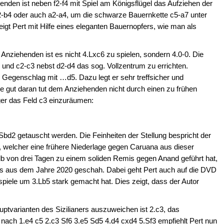
nden ist neben f2-f4 mit Spiel am Königsflügel das Aufziehen der
-b4 oder auch a2-a4, um die schwarze Bauernkette c5-a7 unter
eigt Pert mit Hilfe eines eleganten Bauernopfers, wie man als
nziehenden ist es nicht 4.Lxc6 zu spielen, sondern 4.0-0. Die
1 und c2-c3 nebst d2-d4 das sog. Vollzentrum zu errichten.
Gegenschlag mit …d5. Dazu legt er sehr treffsicher und
e gut daran tut dem Anziehenden nicht durch einen zu frühen
r das Feld c3 einzuräumen:
 Sbd2 getauscht werden. Die Feinheiten der Stellung bespricht der
, welcher eine frühere Niederlage gegen Caruana aus dieser
lb von drei Tagen zu einem soliden Remis gegen Anand geführt hat,
res aus dem Jahre 2020 geschah. Dabei geht Pert auch auf die DVD
piele um 3.Lb5 stark gemacht hat. Dies zeigt, dass der Autor
uptvarianten des Sizilianers auszuweichen ist 2.c3, das
nach 1.e4 c5 2.c3 Sf6 3.e5 Sd5 4.d4 cxd4 5.Sf3 empfiehlt Pert nun