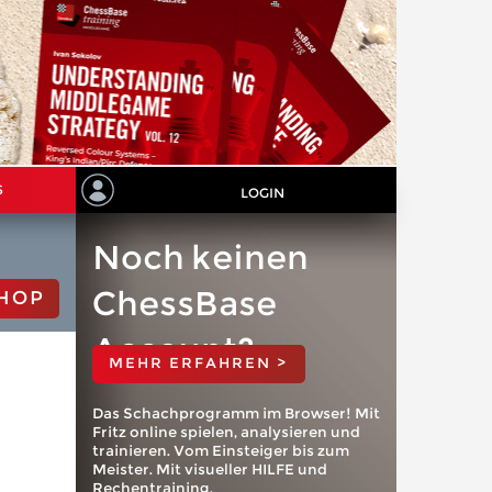
S
LOGIN
Noch keinen
ChessBase
HOP
Account?
MEHR ERFAHREN >
Das Schachprogramm im Browser! Mit
Fritz online spielen, analysieren und
trainieren. Vom Einsteiger bis zum
Meister. Mit visueller HILFE und
Rechentraining.