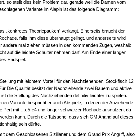
t, so stellt dies kein Problem dar, gerade weil die Damen vom
geschlagenen Variante im Alapin ist das folgende Diagramm:
as „konkretes Theoriepauken“ verlangt. Einerseits braucht der
ochade, falls ihm diese überhaupt gelingt, und anderseits wird
er andere mal ziehen müssen in den kommenden Zügen, weshalb
t auf die leichte Schulter nehmen darf. Am Ende einer langen
des Endspiel:
tellung mit leichtem Vorteil für den Nachziehenden, Stockfisch 12
5. Für Die Qualität besitzt der Nachziehende zwei Bauern und aktive
t die Stellung des Nachziehenden definitiv leichter zu spielen.
en Variante bespricht er auch Abspiele, in denen der Anziehende
hte Pert mit …c5-c4 und langer schwarzer Rochade ausnutzen, da
 werden kann. Durch die Tatsache, dass sich GM Anand auf dieses
chhaltig sein dürfte.
h mit dem Geschlossenen Sizilianer und dem Grand Prix Angriff, also