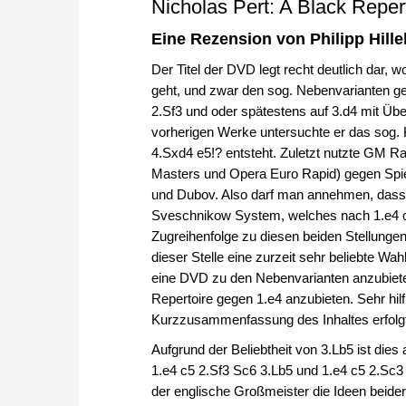
Nicholas Pert: A Black Repert
Eine Rezension von Philipp Hill
Der Titel der DVD legt recht deutlich dar
geht, und zwar den sog. Nebenvarianten ge
2.Sf3 und oder spätestens auf 3.d4 mit Überg
vorherigen Werke untersuchte er das sog.
4.Sxd4 e5!? entsteht. Zuletzt nutzte GM Ra
Masters und Opera Euro Rapid) gegen Spiele
und Dubov. Also darf man annehmen, dass d
Sveschnikow System, welches nach 1.e4 c5
Zugreihenfolge zu diesen beiden Stellung
dieser Stelle eine zurzeit sehr beliebte Wa
eine DVD zu den Nebenvarianten anzubiet
Repertoire gegen 1.e4 anzubieten. Sehr hilfr
Kurzzusammenfassung des Inhaltes erfolgt
Aufgrund der Beliebtheit von 3.Lb5 ist dies
1.e4 c5 2.Sf3 Sc6 3.Lb5 und 1.e4 c5 2.Sc3 S
der englische Großmeister die Ideen beide