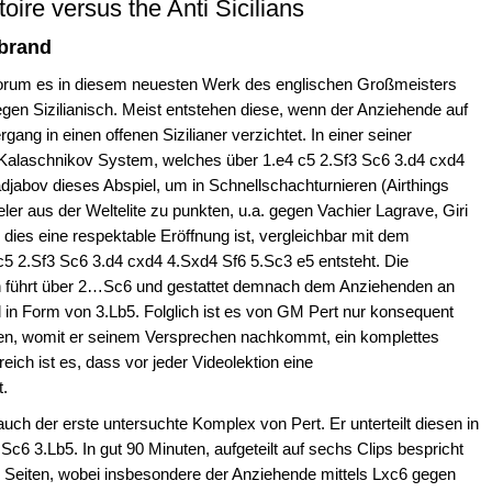
oire versus the Anti Sicilians
ebrand
, worum es in diesem neuesten Werk des englischen Großmeisters
gen Sizilianisch. Meist entstehen diese, wenn der Anziehende auf
ang in einen offenen Sizilianer verzichtet. In einer seiner
 Kalaschnikov System, welches über 1.e4 c5 2.Sf3 Sc6 3.d4 cxd4
djabov dieses Abspiel, um in Schnellschachturnieren (Airthings
r aus der Weltelite zu punkten, u.a. gegen Vachier Lagrave, Giri
ies eine respektable Eröffnung ist, vergleichbar mit dem
 2.Sf3 Sc6 3.d4 cxd4 4.Sxd4 Sf6 5.Sc3 e5 entsteht. Die
en führt über 2…Sc6 und gestattet demnach dem Anziehenden an
hl in Form von 3.Lb5. Folglich ist es von GM Pert nur konsequent
en, womit er seinem Versprechen nachkommt, ein komplettes
eich ist es, dass vor jeder Videolektion eine
.
 auch der erste untersuchte Komplex von Pert. Er unterteilt diesen in
c6 3.Lb5. In gut 90 Minuten, aufgeteilt auf sechs Clips bespricht
r Seiten, wobei insbesondere der Anziehende mittels Lxc6 gegen