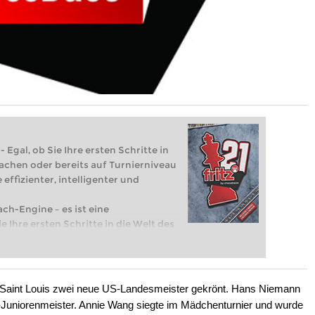
 Egal, ob Sie Ihre ersten Schritte in
achen oder bereits auf Turnierniveau
 effizienter, intelligenter und
ach-Engine – es ist eine
e Ihre ersten Schritte in die Welt des
eits auf Turnierniveau spielen: Mit
 intelligenter und individueller als je
Saint Louis zwei neue US-Landesmeister gekrönt. Hans Niemann
Juniorenmeister. Annie Wang siegte im Mädchenturnier und wurde