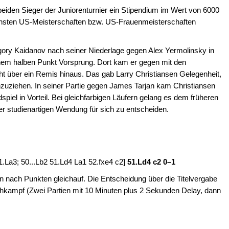
 beiden Sieger der Juniorenturnier ein Stipendium im Wert von 6000
chsten US-Meisterschaften bzw. US-Frauenmeisterschaften
gory Kaidanov nach seiner Niederlage gegen Alex Yermolinsky in
nem halben Punkt Vorsprung. Dort kam er gegen mit den
t über ein Remis hinaus. Das gab Larry Christiansen Gelegenheit,
hzuziehen. In seiner Partie gegen James Tarjan kam Christiansen
piel in Vorteil. Bei gleichfarbigen Läufern gelang es dem früheren
ner studienartigen Wendung für sich zu entscheiden.
51.La3; 50...Lb2 51.Ld4 La1 52.fxe4 c2]
51.Ld4 c2
0–1
n nach Punkten gleichauf. Die Entscheidung über die Titelvergabe
ichkampf (Zwei Partien mit 10 Minuten plus 2 Sekunden Delay, dann