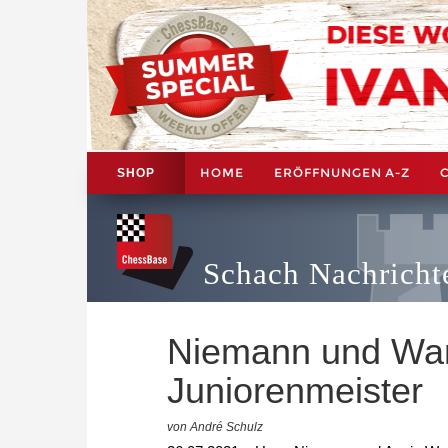
HOME
ERÖFFNUNGEN A-Z
SHOP
Schach Nachricht
Niemann und Wan
Juniorenmeister
von André Schulz