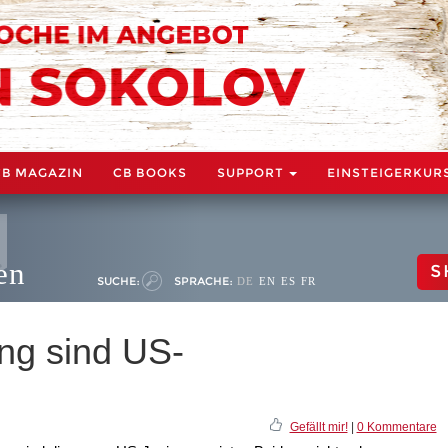
CB MAGAZIN
CB BOOKS
SUPPORT
EINSTEIGERKUR
en
S
SUCHE:
SPRACHE:
DE
EN
ES
FR
g sind US-
Gefällt mir!
|
0 Kommentare