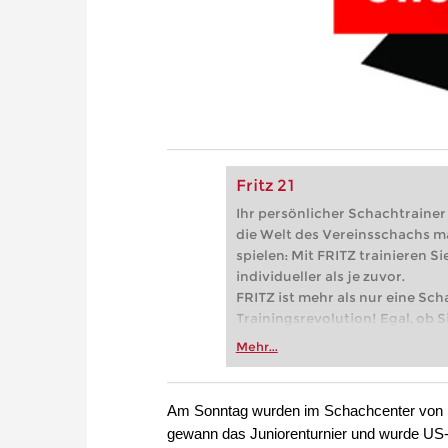
Fritz 21
Ihr persönlicher Schachtrainer -
die Welt des Vereinsschachs m
spielen: Mit FRITZ trainieren Sie
individueller als je zuvor.
FRITZ ist mehr als nur eine Sch
Trainingsrevolution! Egal, ob Si
Vereinsschachs machen oder ber
Mehr...
FRITZ trainieren Sie effizienter,
zuvor.
Am Sonntag wurden im Schachcenter von 
gewann das Juniorenturnier und wurde US-