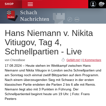
SHOP
TOGGLE
NAVIGATION
Schach
Nachrichten
Hans Niemann v. Nikita
Vitiugov, Tag 4,
Schnellpartien - Live
von ChessBase
Gefällt mir!
|
0 Kommentare
17.08.2024 – Heute stehen im Wettkampf zwischen Hans
Niemann und Nikita Vitiugov in London sechs Schnellpartien und
am Sonntag noch einmal zwölf Blitzpartien auf dem Programm.
Nach einem überzeugenden Sieg mit Schwarz in der ersten
klassischen Partie endeten die Partien 2 bis 6 alle mit Remis.
Niemann liegt also mit 3 Punkten in Führung. Der
Schnellpartienteil beginnt heute um 19 Uhr. | Foto: Frans
Peeters