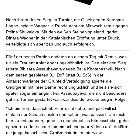
Nach ihrem dritten Sieg im Turnier, mit Glück gegen Kateryna
Lagno, spielte Wagner in Runde acht am Mittwoch remis gegen
Polina Shuvalova. Mit den weißen Steinen spielend, geriet
Dinara Wagner in der Katalanischen Eröffnung unter Druck,
verteidigte sich aber zäh und auch erfolgreich.
Fünf der sechs Partien endeten an diesem Tag mit Remis, was
für ein Frauenturnier eher ungewöhnlich ist. Den einzigen Sieg
feierte Bibisara Assaubayeva gegen Bella Khotenashvili. Nach
dem selten gespielten 9... Dc7 (statt 9...Sc6) in der
Abtauschvariante der Grünfeld Verteidigung agierte die
Georgierin mit ihrer Dame recht unglücklich und ließ sie sich
später sogar einfangen. Für Assaubayeva, die nicht besonders
gut ins Turnier gestartet war, war dies der zweite Sieg in Folge.
"Ich bin froh, dass ich 50 % erreicht habe, und jetzt will ich
einfach nur Schach spielen und sehen, was passiert. Um mich
hier zu entspannen, gehe ich manchmal ins Fitnessstudio, gehe
spazieren oder schaue mir einfach ein paar Videos an", erklärte
die junge kasachische Großmeisterin im Interview.