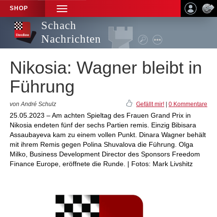
SHOP
TOGGLE
NAVIGATION
Schach
Nachrichten
Nikosia: Wagner bleibt in
Führung
von André Schulz
Gefällt mir!
|
0 Kommentare
25.05.2023 – Am achten Spieltag des Frauen Grand Prix in
Nikosia endeten fünf der sechs Partien remis. Einzig Bibisara
Assaubayeva kam zu einem vollen Punkt. Dinara Wagner behält
mit ihrem Remis gegen Polina Shuvalova die Führung. Olga
Milko, Business Development Director des Sponsors Freedom
Finance Europe, eröffnete die Runde. | Fotos: Mark Livshitz