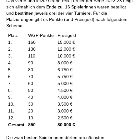
Das vierte und letzte Grand Prix Turnier der Serie 2022-23 neigt
sich allmählich dem Ende zu. 16 Spielerinnen waren beteiligt
und bestritten jeweils drei der vier Turniere. Für die
Platzierungen gibt es Punkte (und Preisgeld) nach folgendem
Schema:
Platz
WGP-Punkte
Preisgeld
1.
160
15.000 €
2.
130
12.000 €
3.
110
10.000 €
4.
90
8.000 €
5.
80
6.750 €
6.
70
5.750 €
7.
60
5.000 €
8.
50
4.500 €
9.
40
4.000 €
10.
30
3.500 €
11.
20
3.000 €
12.
10
2.500 €
Gesamt
850
80.000 €
Die zwei besten Spielerinnen dürfen am nächsten