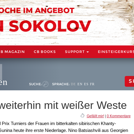
CB MAGAZIN
CB BOOKS
SUPPORT
EINSTEIGERKUR
en
S
SUCHE:
SPRACHE:
DE
EN
ES
FR
 weiterhin mit weißer Weste
Gefällt mir!
|
0 Kommentare
rix Turniers der Frauen im bitterkalten sibirischen Khanty-
nina heute ihre erste Niederlage. Nino Batsiashvili aus Georgien