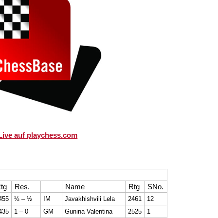
Live auf playchess.com
tg
Res.
Name
Rtg
SNo.
455
½ – ½
IM
Javakhishvili Lela
2461
12
435
1 – 0
GM
Gunina Valentina
2525
1