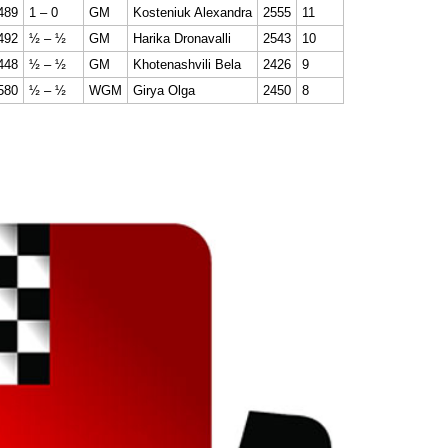
489
1 – 0
GM
Kosteniuk Alexandra
2555
11
492
½ – ½
GM
Harika Dronavalli
2543
10
448
½ – ½
GM
Khotenashvili Bela
2426
9
580
½ – ½
WGM
Girya Olga
2450
8