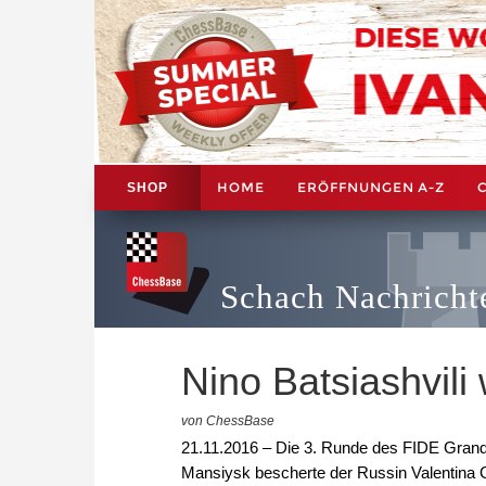
HOME
ERÖFFNUNGEN A-Z
SHOP
Schach Nachricht
Nino Batsiashvili
von ChessBase
21.11.2016 – Die 3. Runde des FIDE Grand P
Mansiysk bescherte der Russin Valentina Gu