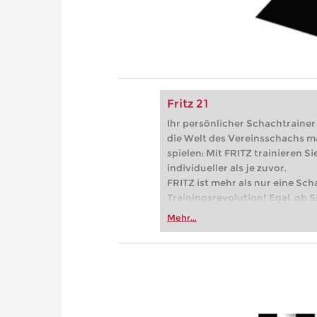
Fritz 21
Ihr persönlicher Schachtrainer -
die Welt des Vereinsschachs m
spielen: Mit FRITZ trainieren Sie
individueller als je zuvor.
FRITZ ist mehr als nur eine Sch
Trainingsrevolution! Egal, ob Si
Vereinsschachs machen oder ber
Mehr...
FRITZ trainieren Sie effizienter,
zuvor.