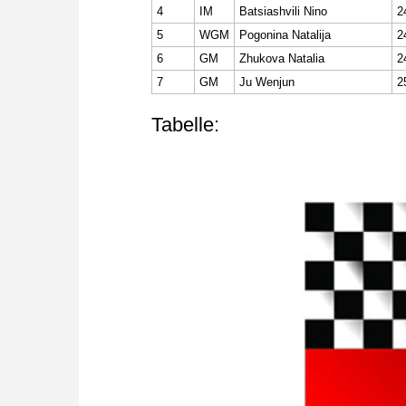
4
IM
Batsiashvili Nino
2
5
WGM
Pogonina Natalija
2
6
GM
Zhukova Natalia
2
7
GM
Ju Wenjun
2
Tabelle: