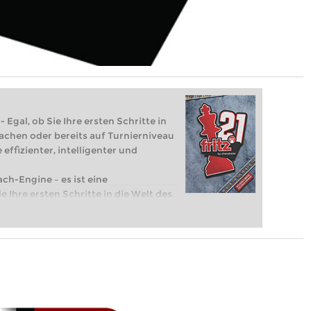
 Egal, ob Sie Ihre ersten Schritte in
achen oder bereits auf Turnierniveau
 effizienter, intelligenter und
ach-Engine – es ist eine
e Ihre ersten Schritte in die Welt des
eits auf Turnierniveau spielen: Mit
 intelligenter und individueller als je