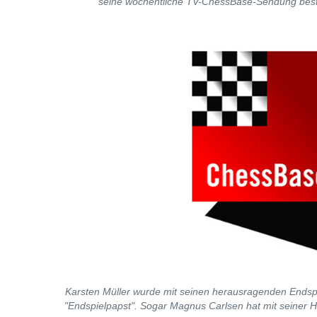
seine wöchentliche TV-ChessBase-Sendung best
Karsten Müller wurde mit seinen herausragenden Ends
"Endspielpapst". Sogar Magnus Carlsen hat mit seiner Hi