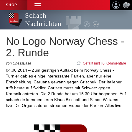
SHOP
TOGGLE
NAVIGATION
Schach
Nachrichten
No Logo Norway Chess -
2. Runde
von ChessBase
Gefällt mir!
|
0 Kommentare
04.06.2014 – Zum gestrigen Auftakt beim Norway Chess -
Turnier gab es einige interessante Partien, aber nur eine
Entscheidung. Caruana gewann gegen Grischuk. Der Italiener
trifft heute auf Svidler. Carlsen muss mit Schwarz gegen
Kramnik antreten. Die 2 Runde hat um 15.30 Uhr begonnen. Auf
schach.de kommentieren Klaus Bischoff und Simon Williams
live. Die Organisatoren streamen Videos der Partien. Alles live...