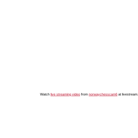
Watch
live streaming video
from
norwaychesscam6
at livestrea