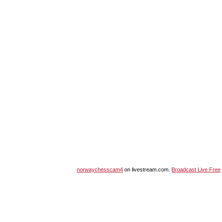
norwaychesscam4
on livestream.com.
Broadcast Live Free