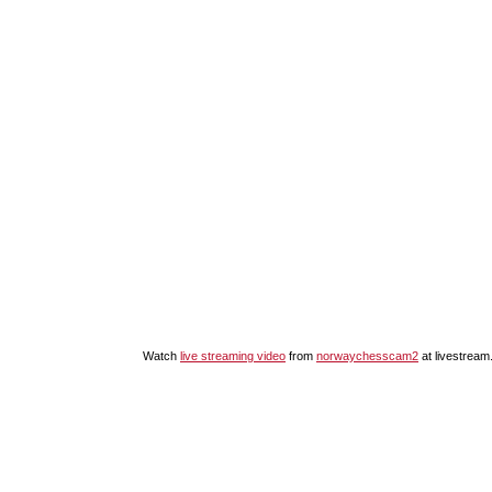
Watch
live streaming video
from
norwaychesscam2
at livestrea