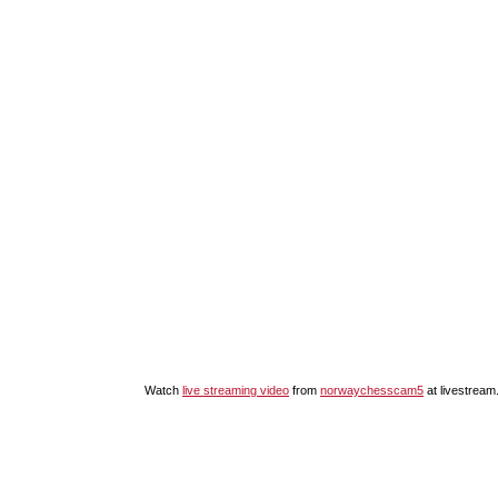
Watch
live streaming video
from
norwaychesscam5
at livestrea