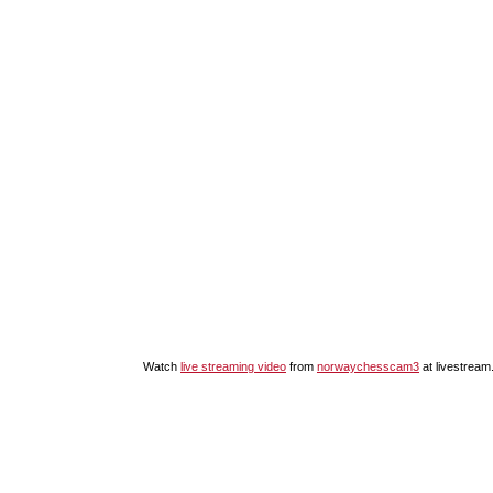
Watch
live streaming video
from
norwaychesscam3
at livestrea