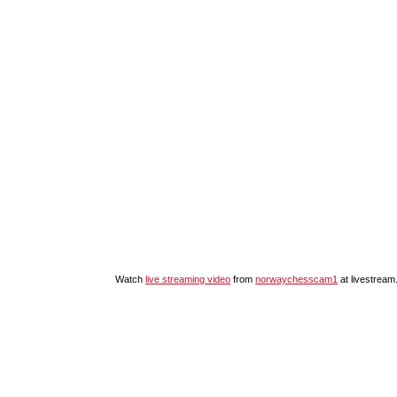
Watch
live streaming video
from
norwaychesscam1
at livestrea