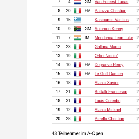
7
4
GM
Van Foreest Lucas
2
8
20
FM
Palozza Christian
2
9
15
Kasioumis Vasilios
2
10
9
GM
Solomon Kenny
2
11
7
IM
Mendonca Leon Luke
2
12
23
Gallana Marco
2
13
19
Orfini Nicolo`
2
14
10
FM
Degraeve Remy
2
15
13
FM
Le Goff Damien
2
16
18
Alanic Xavier
2
17
21
Bettalli Francesco
2
18
31
Louis Corentin
2
19
12
Alanic Mickael
2
20
28
Pirrello Christian
2
43 Teilnehmer im A-Open