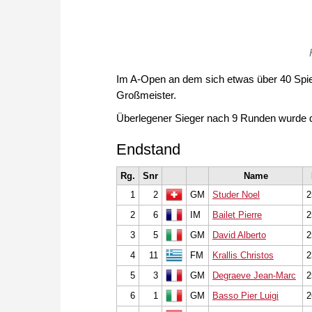
Im A-Open an dem sich etwas über 40 Spieler
Großmeister.
Überlegener Sieger nach 9 Runden wurde 
Endstand
Rg.
Snr
Name
1
2
GM
Studer Noel
2
2
6
IM
Bailet Pierre
2
3
5
GM
David Alberto
2
4
11
FM
Krallis Christos
2
5
3
GM
Degraeve Jean-Marc
2
6
1
GM
Basso Pier Luigi
2