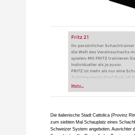
Fritz 21
Ihr persönlicher Schachtrainer -
die Welt des Vereinsschachs m
spielen: Mit FRITZ trainieren Sie
individueller als je zuvor.
FRITZ ist mehr als nur eine Sch
Trainingsrevolution! Egal, ob Si
Vereinsschachs machen oder ber
Mehr...
FRITZ trainieren Sie effizienter,
zuvor.
Die italienische Stadt Cattolica (Provinz 
zum siebten Mal Schauplatz eines Schachfe
Schweizer System angeboten. Ausrichter d