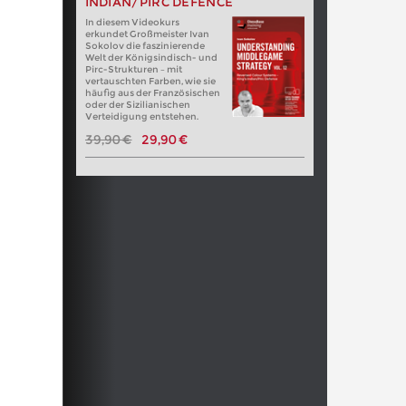
INDIAN/PIRC DEFENCE
In diesem Videokurs
erkundet Großmeister Ivan
Sokolov die faszinierende
Welt der Königsindisch- und
Pirc-Strukturen – mit
vertauschten Farben, wie sie
häufig aus der Französischen
oder der Sizilianischen
Verteidigung entstehen.
39,90 €
29,90 €