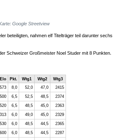
Karte: Google Streetview
 beteiligten, nahmen elf Titelträger teil darunter sechs
der Schweizer Großmeister Noel Studer mit 8 Punkten.
Elo
Pkt.
Wtg1
Wtg2
Wtg3
573
8,0
52,0
47,0
2415
500
6,5
52,5
48,5
2374
520
6,5
48,5
45,0
2363
313
6,0
49,0
45,0
2329
530
6,0
48,5
44,5
2365
600
6,0
48,5
44,5
2287