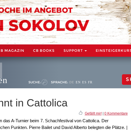
CB MAGAZIN
CB BOOKS
SUPPORT
EINSTEIGERKUR
en
S
SUCHE:
SPRACHE:
DE
EN
ES
FR
nt in Cattolica
Gefällt mir!
|
0 Kommentare
 das A-Turnier beim 7. Schachfestival von Cattolica. Der
hen Punkten. Pierre Bailet und David Alberto belegten die Plätze. |