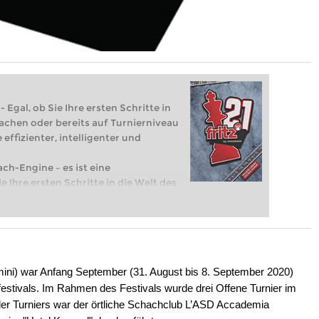
 Egal, ob Sie Ihre ersten Schritte in
achen oder bereits auf Turnierniveau
 effizienter, intelligenter und
ach-Engine – es ist eine
e Ihre ersten Schritte in die Welt des
eits auf Turnierniveau spielen: Mit
 intelligenter und individueller als je
Rimini) war Anfang September (31. August bis 8. September 2020)
stivals. Im Rahmen des Festivals wurde drei Offene Turnier im
er Turniers war der örtliche Schachclub L’ASD Accademia