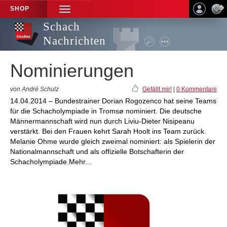
SHOP
TOGGLE
NAVIGATION
Schach
Nachrichten
Nominierungen
von André Schulz
Gefällt mir!
|
0 Kommentare
14.04.2014 – Bundestrainer Dorian Rogozenco hat seine Teams
für die Schacholympiade in Tromsø nominiert. Die deutsche
Männermannschaft wird nun durch Liviu-Dieter Nisipeanu
verstärkt. Bei den Frauen kehrt Sarah Hoolt ins Team zurück.
Melanie Ohme wurde gleich zweimal nominiert: als Spielerin der
Nationalmannschaft und als offizielle Botschafterin der
Schacholympiade.Mehr...