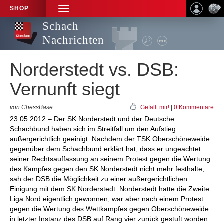
SHOP
TOGGLE
NAVIGATION
Schach
Nachrichten
Norderstedt vs. DSB:
Vernunft siegt
von ChessBase
Gefällt mir!
|
0 Kommentare
23.05.2012 – Der SK Norderstedt und der Deutsche
Schachbund haben sich im Streitfall um den Aufstieg
außergerichtlich geeinigt. Nachdem der TSK Oberschöneweide
gegenüber dem Schachbund erklärt hat, dass er ungeachtet
seiner Rechtsauffassung an seinem Protest gegen die Wertung
des Kampfes gegen den SK Norderstedt nicht mehr festhalte,
sah der DSB die Möglichkeit zu einer außergerichtlichen
Einigung mit dem SK Norderstedt. Norderstedt hatte die Zweite
Liga Nord eigentlich gewonnen, war aber nach einem Protest
gegen die Wertung des Wettkampfes gegen Oberschöneweide
in letzter Instanz des DSB auf Rang vier zurück gestuft worden.