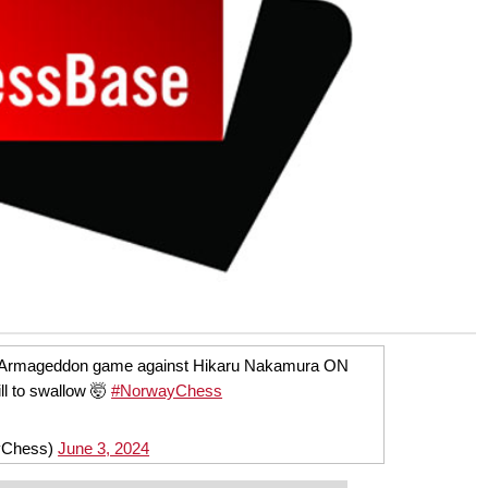
is Armageddon game against Hikaru Nakamura ON
ll to swallow 🤯
#NorwayChess
yChess)
June 3, 2024