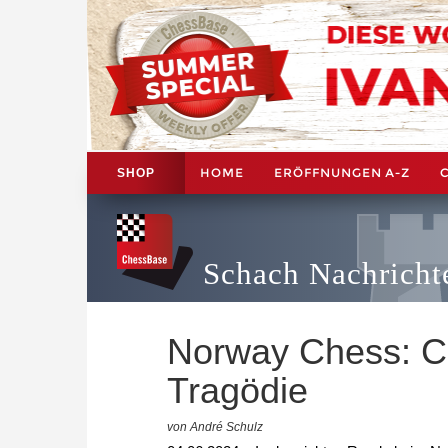
HOME
ERÖFFNUNGEN A-Z
SHOP
Schach Nachricht
Norway Chess: C
Tragödie
von André Schulz