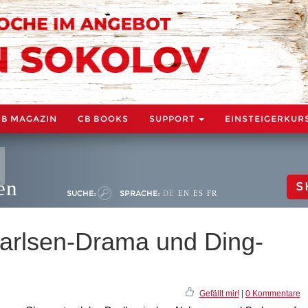
CB MAGAZIN
CB BOOKS
SUPPORT
EINSTEIGERKUR
en
S
SUCHE:
SPRACHE:
DE
EN
ES
FR
arlsen-Drama und Ding-
Gefällt mir!
|
0 Kommentare