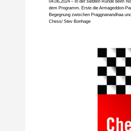
04.06.2024 – In der siebten Runde beim 
dem Programm. Erste die Armageddon-Parti
Begegnung zwischen Praggnanandhaa und D
Chess/ Stev Bonhage