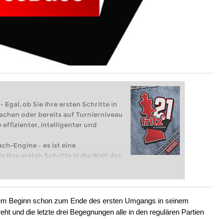
 Egal, ob Sie Ihre ersten Schritte in
achen oder bereits auf Turnierniveau
 effizienter, intelligenter und
ach-Engine – es ist eine
e Ihre ersten Schritte in die Welt des
eits auf Turnierniveau spielen: Mit
 intelligenter und individueller als je
hem Beginn schon zum Ende des ersten Umgangs in seinem
eht und die letzte drei Begegnungen alle in den regulären Partien