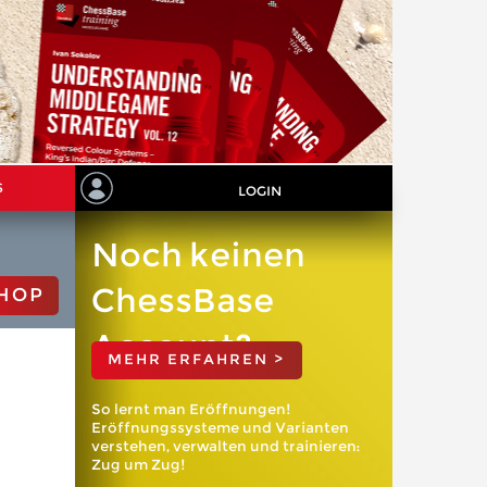
S
LOGIN
Noch keinen
ChessBase
HOP
Account?
MEHR ERFAHREN >
So lernt man Eröffnungen!
Eröffnungssysteme und Varianten
verstehen, verwalten und trainieren:
Zug um Zug!