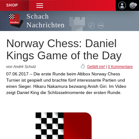
SHOP
TOGGLE
NAVIGATION
Schach
Nachrichten
Norway Chess: Daniel
Kings Game of the Day
von André Schulz
Gefällt mir!
|
0 Kommentare
07.06.2017 – Die erste Runde beim Altibox Norway Chess
Turnier ist gespielt und brachte fünf interessante Partien und
einen Sieger. Hikaru Nakamura bezwang Anish Giri. Im Video
zeigt Daniel King die Schlüsselmomente der ersten Runde.