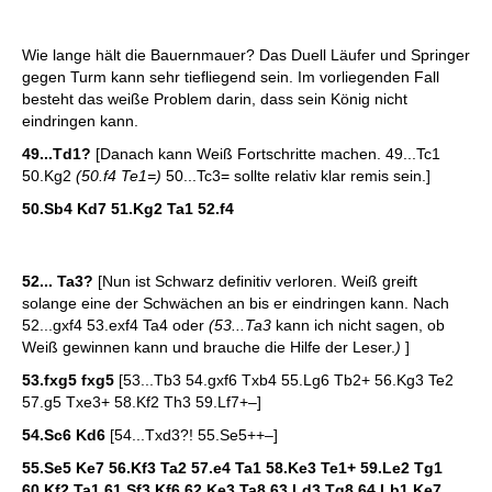
Wie lange hält die Bauernmauer? Das Duell Läufer und Springer
gegen Turm kann sehr tiefliegend sein. Im vorliegenden Fall
besteht das weiße Problem darin, dass sein König nicht
eindringen kann.
49...Td1?
[Danach kann Weiß Fortschritte machen. 49...Tc1
50.Kg2
(50.f4 Te1=)
50...Tc3= sollte relativ klar remis sein.]
50.Sb4 Kd7 51.Kg2 Ta1 52.f4
52... Ta3?
[Nun ist Schwarz definitiv verloren. Weiß greift
solange eine der Schwächen an bis er eindringen kann. Nach
52...gxf4 53.exf4 Ta4 oder
(53...Ta3
kann ich nicht sagen, ob
Weiß gewinnen kann und brauche die Hilfe der Leser.
)
]
53.fxg5 fxg5
[53...Tb3 54.gxf6 Txb4 55.Lg6 Tb2+ 56.Kg3 Te2
57.g5 Txe3+ 58.Kf2 Th3 59.Lf7+–]
54.Sc6 Kd6
[54...Txd3?! 55.Se5++–]
55.Se5 Ke7 56.Kf3 Ta2 57.e4 Ta1 58.Ke3 Te1+ 59.Le2 Tg1
60.Kf2 Ta1 61.Sf3 Kf6 62.Ke3 Ta8 63.Ld3 Tg8 64.Lb1 Ke7