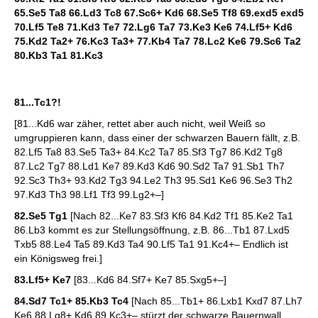
65.Se5 Ta8 66.Ld3 Tc8 67.Sc6+ Kd6 68.Se5 Tf8 69.exd5 exd5
70.Lf5 Te8 71.Kd3 Te7 72.Lg6 Ta7 73.Ke3 Ke6 74.Lf5+ Kd6
75.Kd2 Ta2+ 76.Kc3 Ta3+ 77.Kb4 Ta7 78.Lc2 Ke6 79.Sc6 Ta2
80.Kb3 Ta1 81.Kc3
81...Tc1?!
[81...Kd6 war zäher, rettet aber auch nicht, weil Weiß so
umgruppieren kann, dass einer der schwarzen Bauern fällt, z.B.
82.Lf5 Ta8 83.Se5 Ta3+ 84.Kc2 Ta7 85.Sf3 Tg7 86.Kd2 Tg8
87.Lc2 Tg7 88.Ld1 Ke7 89.Kd3 Kd6 90.Sd2 Ta7 91.Sb1 Th7
92.Sc3 Th3+ 93.Kd2 Tg3 94.Le2 Th3 95.Sd1 Ke6 96.Se3 Th2
97.Kd3 Th3 98.Lf1 Tf3 99.Lg2+–]
82.Se5 Tg1
[Nach 82...Ke7 83.Sf3 Kf6 84.Kd2 Tf1 85.Ke2 Ta1
86.Lb3 kommt es zur Stellungsöffnung, z.B. 86...Tb1 87.Lxd5
Txb5 88.Le4 Ta5 89.Kd3 Ta4 90.Lf5 Ta1 91.Kc4+– Endlich ist
ein Königsweg frei.]
83.Lf5+ Ke7
[83...Kd6 84.Sf7+ Ke7 85.Sxg5+–]
84.Sd7 Tc1+ 85.Kb3 Tc4
[Nach 85...Tb1+ 86.Lxb1 Kxd7 87.Lh7
Ke6 88.Lg8+ Kd6 89.Kc3+– stürzt der schwarze Bauernwall