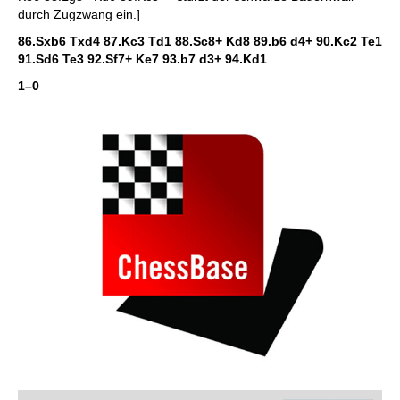
durch Zugzwang ein.]
86.Sxb6 Txd4 87.Kc3 Td1 88.Sc8+ Kd8 89.b6 d4+ 90.Kc2 Te1
91.Sd6 Te3 92.Sf7+ Ke7 93.b7 d3+ 94.Kd1
1–0