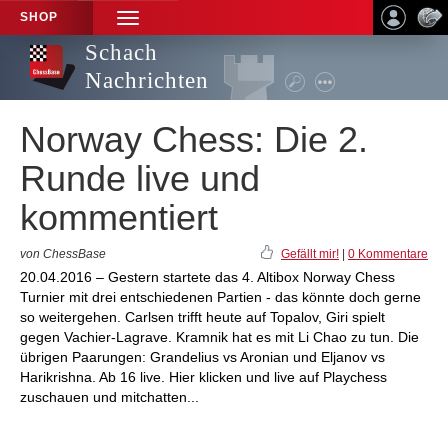
SHOP
TOGGLE
NAVIGATION
Schach
Nachrichten
Norway Chess: Die 2.
Runde live und
kommentiert
von ChessBase
Gefällt mir!
|
0 Kommentare
20.04.2016 – Gestern startete das 4. Altibox Norway Chess
Turnier mit drei entschiedenen Partien - das könnte doch gerne
so weitergehen. Carlsen trifft heute auf Topalov, Giri spielt
gegen Vachier-Lagrave. Kramnik hat es mit Li Chao zu tun. Die
übrigen Paarungen: Grandelius vs Aronian und Eljanov vs
Harikrishna. Ab 16 live. Hier klicken und live auf Playchess
zuschauen und mitchatten...