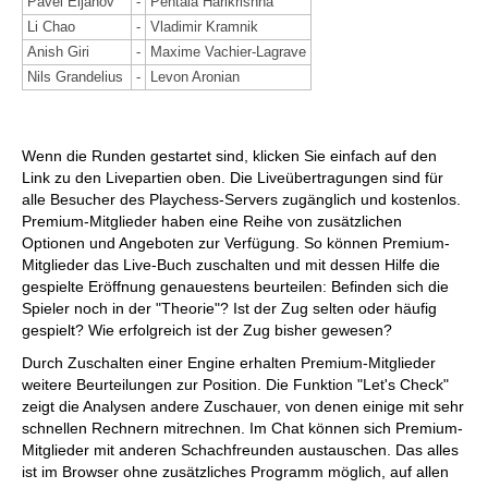
Pavel Eljanov
-
Pentala Harikrishna
Li Chao
-
Vladimir Kramnik
Anish Giri
-
Maxime Vachier-Lagrave
Nils Grandelius
-
Levon Aronian
Wenn die Runden gestartet sind, klicken Sie einfach auf den
Link zu den Livepartien oben. Die Liveübertragungen sind für
alle Besucher des Playchess-Servers zugänglich und kostenlos.
Premium-Mitglieder haben eine Reihe von zusätzlichen
Optionen und Angeboten zur Verfügung. So können Premium-
Mitglieder das Live-Buch zuschalten und mit dessen Hilfe die
gespielte Eröffnung genauestens beurteilen: Befinden sich die
Spieler noch in der "Theorie"? Ist der Zug selten oder häufig
gespielt? Wie erfolgreich ist der Zug bisher gewesen?
Durch Zuschalten einer Engine erhalten Premium-Mitglieder
weitere Beurteilungen zur Position. Die Funktion "Let's Check"
zeigt die Analysen andere Zuschauer, von denen einige mit sehr
schnellen Rechnern mitrechnen. Im Chat können sich Premium-
Mitglieder mit anderen Schachfreunden austauschen. Das alles
ist im Browser ohne zusätzliches Programm möglich, auf allen