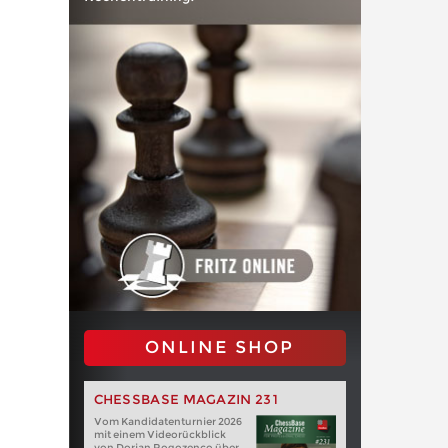
ONLINE SHOP
CHESSBASE MAGAZIN 231
Vom Kandidatenturnier 2026
mit einem Videorückblick
von Dorian Rogozenco über