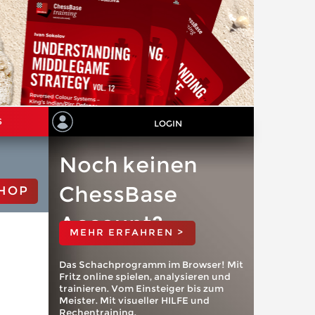
S
LOGIN
Noch keinen
ChessBase
HOP
Account?
MEHR ERFAHREN >
Das Schachprogramm im Browser! Mit
Fritz online spielen, analysieren und
trainieren. Vom Einsteiger bis zum
Meister. Mit visueller HILFE und
Rechentraining.