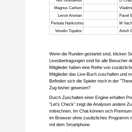
Nils Grandelius
Li Cha
Magnus Carlsen
Vladim
Levon Aronian
Pavel 
Pentala Harikrishna
Veselin Topalov
Anish G
Wenn die Runden gestartet sind, klicken Si
Liveübertragungen sind für alle Besucher
Mitglieder haben eine Reihe von zusätzli
Mitglieder das Live-Buch zuschalten und mi
Befinden sich die Spieler noch in der "Theor
Zug bisher gewesen?
Durch Zuschalten einer Engine erhalten Pre
"Let's Check" zeigt die Analysen andere Z
mitrechnen. Im Chat können sich Premium-
im Browser ohne zusätzliches Programm mö
mit dem Smartphone.