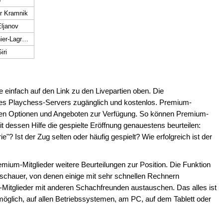
o
ir Kramnik
Eljanov
M Vachier-Lagrave
iri
e einfach auf den Link zu den Livepartien oben. Die
 des Playchess-Servers zugänglich und kostenlos. Premium-
chen Optionen und Angeboten zur Verfügung. So können Premium-
t dessen Hilfe die gespielte Eröffnung genauestens beurteilen:
ie"? Ist der Zug selten oder häufig gespielt? Wie erfolgreich ist der
mium-Mitglieder weitere Beurteilungen zur Position. Die Funktion
uschauer, von denen einige mit sehr schnellen Rechnern
Mitglieder mit anderen Schachfreunden austauschen. Das alles ist
glich, auf allen Betriebssystemen, am PC, auf dem Tablett oder