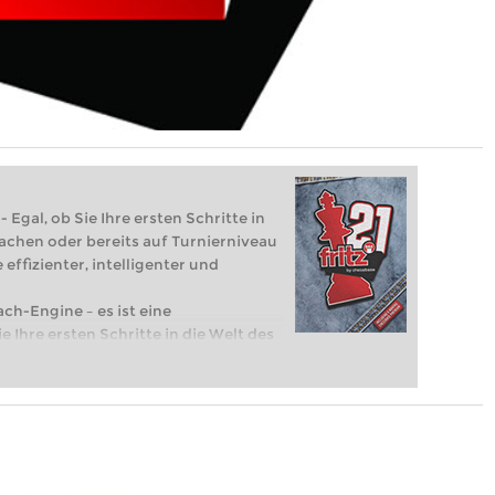
 Egal, ob Sie Ihre ersten Schritte in
achen oder bereits auf Turnierniveau
 effizienter, intelligenter und
ach-Engine – es ist eine
e Ihre ersten Schritte in die Welt des
eits auf Turnierniveau spielen: Mit
 intelligenter und individueller als je