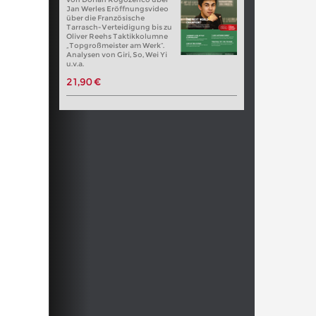
Jan Werles Eröffnungsvideo
über die Französische
Tarrasch-Verteidigung bis zu
Oliver Reehs Taktikkolumne
„Topgroßmeister am Werk“.
Analysen von Giri, So, Wei Yi
u.v.a.
21,90 €