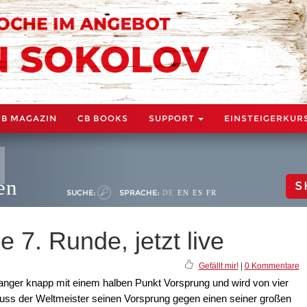
CB MAGAZIN
CB BOOKS
SUPPORT
EINSTEIGERKUR
en
S
SUCHE:
SPRACHE:
DE
EN
ES
FR
 7. Runde, jetzt live
Gefällt mir!
|
0 Kommentare
anger knapp mit einem halben Punkt Vorsprung und wird von vier
 muss der Weltmeister seinen Vorsprung gegen einen seiner großen