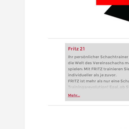
Fritz 21
Ihr persönlicher Schachtrainer -
die Welt des Vereinsschachs m
spielen: Mit FRITZ trainieren Sie
individueller als je zuvor.
FRITZ ist mehr als nur eine Sch
Trainingsrevolution! Egal, ob Si
Vereinsschachs machen oder ber
Mehr...
FRITZ trainieren Sie effizienter,
zuvor.