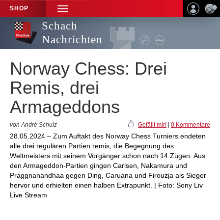
SHOP
TOGGLE
NAVIGATION
Schach
Nachrichten
Norway Chess: Drei
Remis, drei
Armageddons
von André Schulz
Gefällt mir!
|
0 Kommentare
28.05.2024 – Zum Auftakt des Norway Chess Turniers endeten
alle drei regulären Partien remis, die Begegnung des
Weltmeisters mit seinem Vorgänger schon nach 14 Zügen. Aus
den Armageddon-Partien gingen Carlsen, Nakamura und
Praggnanandhaa gegen Ding, Caruana und Firouzja als Sieger
hervor und erhielten einen halben Extrapunkt. | Foto: Sony Liv
Live Stream