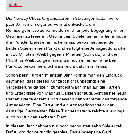
oder bereits auf Turnierniveau spielen: Mit
Mehr...
FRITZ trainieren Sie effizienter, intelligenter und
individueller als je zuvor.
Die Norway Chess Organisatoren in Stavanger hatten vor ein
paar Jahren ein eigenes Format entwickelt, um
Remisergebnisse zu vermeiden und für jede Begegnung einen
Gewinner zu kreieren. Gewinnt ein Spieler seine Partie, erhält er
drei Punkte. Endet eine Partie remis, bekommet jeder der
beiden Spieler einen Punkt und es folgt eine Armageddonpartie
mit 10 Minuten (Weiß) gegen 7 Minuten (Schwarz) und der
Pflicht für Weiß, zu gewinnen, um noch einen extra halben
Punkt zu bekommen. Schwarz reicht dafür ein Remis.
Schon beim Turnier im letzten Jahr konnte man den Eindruck
gewinnen, dass dieses Konzept nicht unbedingt eine
Verbesserung darstellt, zumindest wann man auf die Partien
und Ergebnisse von Magnus Carlsen schaute. Acht seiner neun
Partien spielte er remis und gewann dann achtmal das folgende
Armageddon. Eine Partie und ein Armageddon verlor der
damalige Weltmeister. Diese Turnierstrategie reichte allerdings
auch nur für den sechsten Platz.
In diesem Jahr nehmen nur noch sechs statt zehn Spieler teil.
Dafür wird doppelrundig gespielt. Das eingesparte Geld