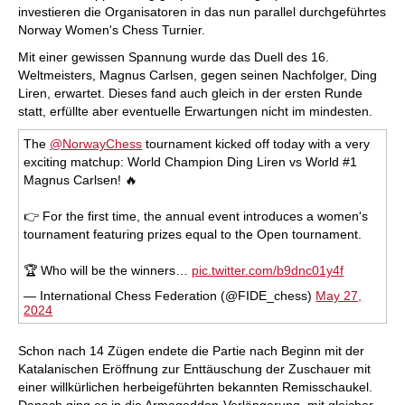
investieren die Organisatoren in das nun parallel durchgeführtes
Norway Women's Chess Turnier.
Mit einer gewissen Spannung wurde das Duell des 16.
Weltmeisters, Magnus Carlsen, gegen seinen Nachfolger, Ding
Liren, erwartet. Dieses fand auch gleich in der ersten Runde
statt, erfüllte aber eventuelle Erwartungen nicht im mindesten.
The
@NorwayChess
tournament kicked off today with a very
exciting matchup: World Champion Ding Liren vs World #1
Magnus Carlsen! 🔥
👉 For the first time, the annual event introduces a women's
tournament featuring prizes equal to the Open tournament.
🏆 Who will be the winners…
pic.twitter.com/b9dnc01y4f
— International Chess Federation (@FIDE_chess)
May 27,
2024
Schon nach 14 Zügen endete die Partie nach Beginn mit der
Katalanischen Eröffnung zur Enttäuschung der Zuschauer mit
einer willkürlichen herbeigeführten bekannten Remisschaukel.
Danach ging es in die Armageddon-Verlängerung, mit gleicher