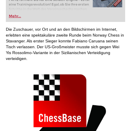
eine Trainingsrevolution! Egal, ob Sie Ihre ersten
Schritte in die Welt des Vereinsschachs machen
oder bereits auf Turnierniveau spielen: Mit
Mehr...
FRITZ trainieren Sie effizienter, intelligenter und
individueller als je zuvor.
Die Zuschauer, vor Ort und an den Bildschirmen im Internet,
erlebten eine spektakuläre zweite Runde beim Norway Chess in
Stavanger. Als erster Sieger konnte Fabiano Caruana seinen
Tisch verlassen. Der US-Großmeister musste sich gegen Wei
Yis Rossolimo-Variante in der Sizilianischen Verteidigung
verteidigen.