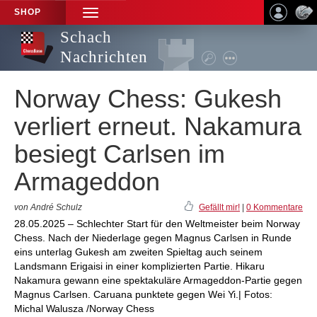
SHOP
TOGGLE
NAVIGATION
Schach
Nachrichten
Norway Chess: Gukesh
verliert erneut. Nakamura
besiegt Carlsen im
Armageddon
von André Schulz
Gefällt mir!
|
0 Kommentare
28.05.2025 – Schlechter Start für den Weltmeister beim Norway
Chess. Nach der Niederlage gegen Magnus Carlsen in Runde
eins unterlag Gukesh am zweiten Spieltag auch seinem
Landsmann Erigaisi in einer komplizierten Partie. Hikaru
Nakamura gewann eine spektakuläre Armageddon-Partie gegen
Magnus Carlsen. Caruana punktete gegen Wei Yi.| Fotos:
Michal Walusza /Norway Chess