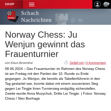
SHOP
TOGGLE
NAVIGATION
Schach
Nachrichten
Norway Chess: Ju
Wenjun gewinnt das
Frauenturnier
von Klaus Besenthal
Gefällt mir!
|
0 Kommentare
08.06.2024 – Das Frauenturnier im Rahmen des Norway Chess
ist am Freitag mit den Partien der 10. Runde zu Ende
gegangen. Ju Wenjun, die bereits als Tabellenführerin in den
Tag gestartet war, konnte dabei mit einem souveränen Sieg
gegen Lei Tingjie ihren Turniersieg endgültig sicherstellen.
Zweite wurde Anna Muzychuk, Dritte Lei Tingjie. | Fotos: Norway
Chess / Stev Bonhage