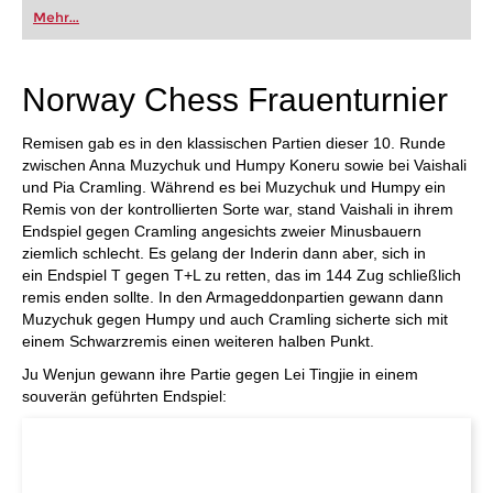
oder bereits auf Turnierniveau spielen: Mit
Mehr...
FRITZ trainieren Sie effizienter, intelligenter und
individueller als je zuvor.
Norway Chess Frauenturnier
Remisen gab es in den klassischen Partien dieser 10. Runde
zwischen Anna Muzychuk und Humpy Koneru sowie bei Vaishali
und Pia Cramling. Während es bei Muzychuk und Humpy ein
Remis von der kontrollierten Sorte war, stand Vaishali in ihrem
Endspiel gegen Cramling angesichts zweier Minusbauern
ziemlich schlecht. Es gelang der Inderin dann aber, sich in
ein Endspiel T gegen T+L zu retten, das im 144 Zug schließlich
remis enden sollte. In den Armageddonpartien gewann dann
Muzychuk gegen Humpy und auch Cramling sicherte sich mit
einem Schwarzremis einen weiteren halben Punkt.
Ju Wenjun gewann ihre Partie gegen Lei Tingjie in einem
souverän geführten Endspiel: