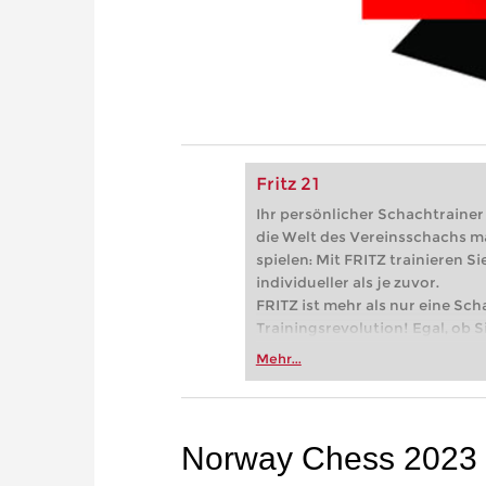
Fritz 21
Ihr persönlicher Schachtrainer -
die Welt des Vereinsschachs m
spielen: Mit FRITZ trainieren Sie
individueller als je zuvor.
FRITZ ist mehr als nur eine Sch
Trainingsrevolution! Egal, ob Si
Vereinsschachs machen oder ber
Mehr...
FRITZ trainieren Sie effizienter,
zuvor.
Norway Chess 2023