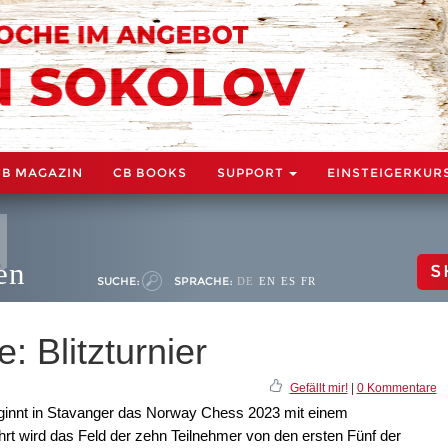
CB MAGAZIN
CB BOOKS
SUPPORT
EINSTEIGERKUR
en
S
SUCHE:
SPRACHE:
DE
EN
ES
FR
: Blitzturnier
Gefällt mir!
|
0 Kommentare
ginnt in Stavanger das Norway Chess 2023 mit einem
hrt wird das Feld der zehn Teilnehmer von den ersten Fünf der