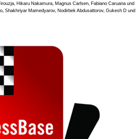
za Firouzja, Hikaru Nakamura, Magnus Carlsen, Fabiano Caruana und
 So, Shakhriyar Mamedyarov, Nodirbek Abdusattorov, Gukesh D und