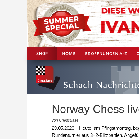
HOME
ERÖFFNUNGEN A-Z
SHOP
Schach Nachricht
Norway Chess live
von ChessBase
29.05.2023 – Heute, am Pfingstmontag, be
Rundenturnier aus 3+2-Blitzpartien. Angefü