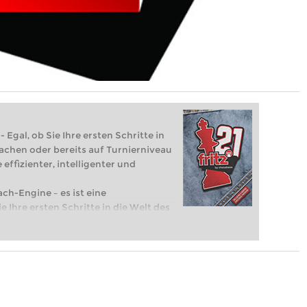
 Egal, ob Sie Ihre ersten Schritte in
achen oder bereits auf Turnierniveau
 effizienter, intelligenter und
ach-Engine – es ist eine
e Ihre ersten Schritte in die Welt des
eits auf Turnierniveau spielen: Mit
 intelligenter und individueller als je