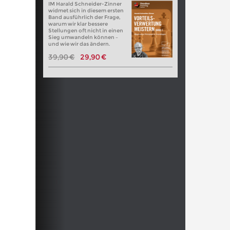
IM Harald Schneider-Zinner
widmet sich in diesem ersten
Band ausführlich der Frage,
warum wir klar bessere
Stellungen oft nicht in einen
Sieg umwandeln können –
und wie wir das ändern.
39,90 €
29,90 €