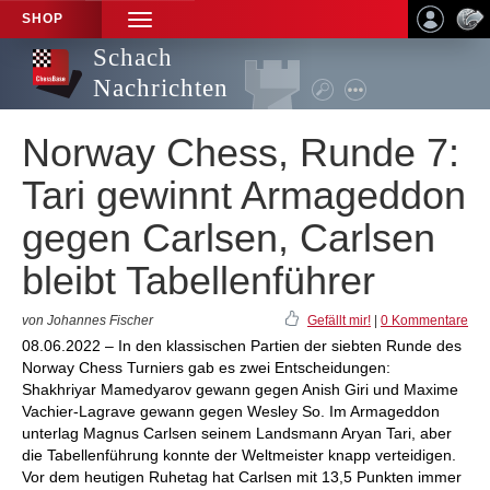
SHOP
TOGGLE
NAVIGATION
Schach
Nachrichten
Norway Chess, Runde 7:
Tari gewinnt Armageddon
gegen Carlsen, Carlsen
bleibt Tabellenführer
von Johannes Fischer
Gefällt mir!
|
0 Kommentare
08.06.2022 – In den klassischen Partien der siebten Runde des
Norway Chess Turniers gab es zwei Entscheidungen:
Shakhriyar Mamedyarov gewann gegen Anish Giri und Maxime
Vachier-Lagrave gewann gegen Wesley So. Im Armageddon
unterlag Magnus Carlsen seinem Landsmann Aryan Tari, aber
die Tabellenführung konnte der Weltmeister knapp verteidigen.
Vor dem heutigen Ruhetag hat Carlsen mit 13,5 Punkten immer