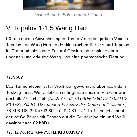
Vishy Anand | Foto: Lennart Ootes
V. Topalov 1-1,5 Wang Hao
Für die meiste Abwechslung in Runde 7 sorgten jedoch Veselin
Topalov und Wang Hao. In der klassischen Partie stand Topalov
im Turmendspiel lange Zeit auf Gewinn, aber spielte dann
ungenau und erlaubte Wang Hao eine phantastische Rettung.
77.Kb6?!
Das Turmendspiel ist für Weiß klar gewonnen, aber nach dem
Textzug muss Weiß plötzlich sehr genau spielen. Präziser war
deshalb 77.Tb4! Tb8
(Nach 77...f2 78.b8D+ Txb8 79.Txb8 f1D
80.Te8+ Kf4 81.Tf8+ verliert Schwarz die Dame auf f1 wieder.)
78.Kb6 Tf8 79.Ka7 f2 80.Tb1 f1D 81.Txf1 Txf1 und jetzt zieht
der weiße Bauer mit Schach auf die Grundreihe ein und Weiß
gewinnt nach 82.b8D+.
77...f2 78.Tc1 Ke4 79.Tf1 Kf3 80.Ka7?