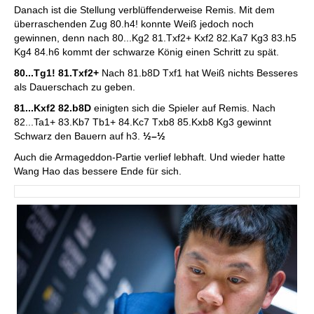
Danach ist die Stellung verblüffenderweise Remis. Mit dem
überraschenden Zug 80.h4! konnte Weiß jedoch noch
gewinnen, denn nach 80...Kg2 81.Txf2+ Kxf2 82.Ka7 Kg3 83.h5
Kg4 84.h6 kommt der schwarze König einen Schritt zu spät.
80...Tg1! 81.Txf2+
Nach 81.b8D Txf1 hat Weiß nichts Besseres
als Dauerschach zu geben.
81...Kxf2 82.b8D
einigten sich die Spieler auf Remis. Nach
82...Ta1+ 83.Kb7 Tb1+ 84.Kc7 Txb8 85.Kxb8 Kg3 gewinnt
Schwarz den Bauern auf h3.
½–½
Auch die Armageddon-Partie verlief lebhaft. Und wieder hatte
Wang Hao das bessere Ende für sich.