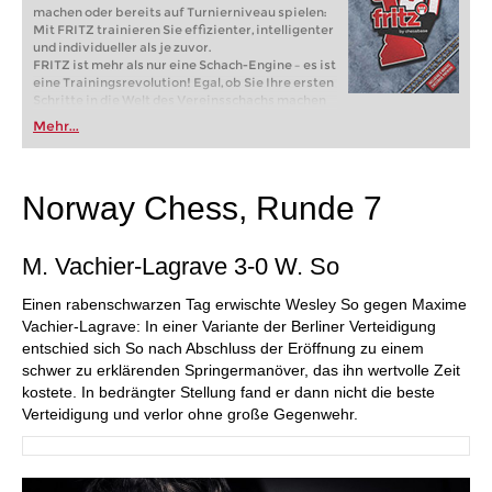
machen oder bereits auf Turnierniveau spielen:
Mit FRITZ trainieren Sie effizienter, intelligenter
und individueller als je zuvor.
FRITZ ist mehr als nur eine Schach-Engine – es ist
eine Trainingsrevolution! Egal, ob Sie Ihre ersten
Schritte in die Welt des Vereinsschachs machen
oder bereits auf Turnierniveau spielen: Mit
Mehr...
FRITZ trainieren Sie effizienter, intelligenter und
individueller als je zuvor.
Norway Chess, Runde 7
M. Vachier-Lagrave 3-0 W. So
Einen rabenschwarzen Tag erwischte Wesley So gegen Maxime
Vachier-Lagrave: In einer Variante der Berliner Verteidigung
entschied sich So nach Abschluss der Eröffnung zu einem
schwer zu erklärenden Springermanöver, das ihn wertvolle Zeit
kostete. In bedrängter Stellung fand er dann nicht die beste
Verteidigung und verlor ohne große Gegenwehr.