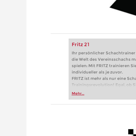
Fritz 21
Ihr persönlicher Schachtrainer -
die Welt des Vereinsschachs m
spielen: Mit FRITZ trainieren Sie
individueller als je zuvor.
FRITZ ist mehr als nur eine Sch
Trainingsrevolution! Egal, ob Si
Vereinsschachs machen oder ber
Mehr...
FRITZ trainieren Sie effizienter,
zuvor.