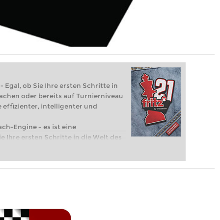
 Egal, ob Sie Ihre ersten Schritte in
achen oder bereits auf Turnierniveau
 effizienter, intelligenter und
ach-Engine – es ist eine
e Ihre ersten Schritte in die Welt des
eits auf Turnierniveau spielen: Mit
 intelligenter und individueller als je