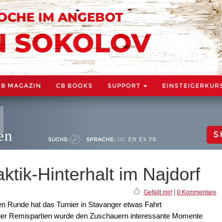
CB MAGAZIN
CB BOOKS
SUPPORT
EINSTEIGERKUR
en
S
SUCHE:
SPRACHE:
DE
EN
ES
FR
tik-Hinterhalt im Najdorf
Gefällt mir!
|
0 Kommentare
n Runde hat das Turnier in Stavanger etwas Fahrt
ier Remispartien wurde den Zuschauern interessante Momente