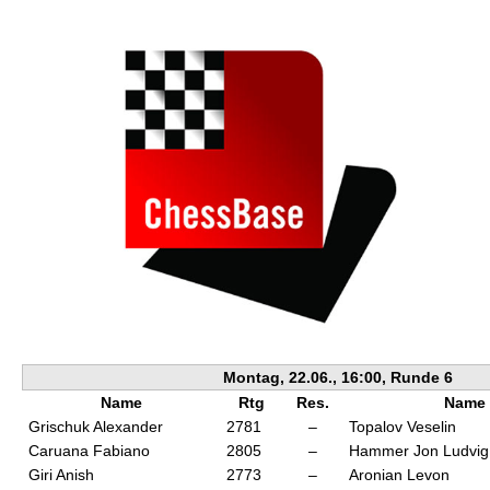
individueller als je zuvor.
Montag, 22.06., 16:00, Runde 6
Name
Rtg
Res.
Name
Grischuk Alexander
2781
–
Topalov Veselin
Caruana Fabiano
2805
–
Hammer Jon Ludvig
Giri Anish
2773
–
Aronian Levon