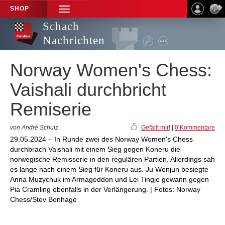
SHOP
TOGGLE
NAVIGATION
Schach
Nachrichten
Norway Women's Chess:
Vaishali durchbricht
Remiserie
von André Schulz
Gefällt mir!
|
0 Kommentare
29.05.2024 – In Runde zwei des Norway Women's Chess
durchbrach Vaishali mit einem Sieg gegen Koneru die
norwegische Remisserie in den regulären Partien. Allerdings sah
es lange nach einem Sieg für Koneru aus. Ju Wenjun besiegte
Anna Muzychuk im Armageddon und Lei Tingje gewann gegen
Pia Cramling ebenfalls in der Verlängerung. | Fotos: Norway
Chess/Stev Bonhage