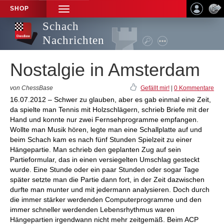
SHOP
TOGGLE
NAVIGATION
Schach
Nachrichten
Nostalgie in Amsterdam
von ChessBase
Gefällt mir!
|
0 Kommentare
16.07.2012 – Schwer zu glauben, aber es gab einmal eine Zeit,
da spielte man Tennis mit Holzschlägern, schrieb Briefe mit der
Hand und konnte nur zwei Fernsehprogramme empfangen.
Wollte man Musik hören, legte man eine Schallplatte auf und
beim Schach kam es nach fünf Stunden Spielzeit zu einer
Hängepartie. Man schrieb den geplanten Zug auf sein
Partieformular, das in einen versiegelten Umschlag gesteckt
wurde. Eine Stunde oder ein paar Stunden oder sogar Tage
später setzte man die Partie dann fort, in der Zeit dazwischen
durfte man munter und mit jedermann analysieren. Doch durch
die immer stärker werdenden Computerprogramme und den
immer schneller werdenden Lebensrhythmus waren
Hängepartien irgendwann nicht mehr zeitgemäß. Beim ACP