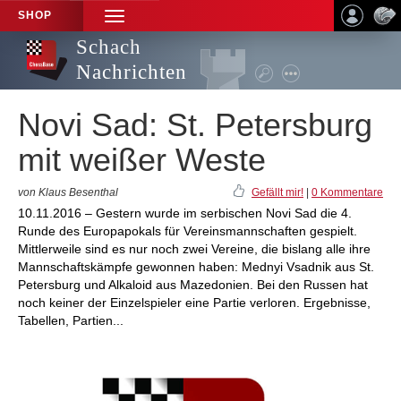
SHOP
TOGGLE
NAVIGATION
Schach
Nachrichten
Novi Sad: St. Petersburg
mit weißer Weste
von Klaus Besenthal
Gefällt mir!
|
0 Kommentare
10.11.2016 – Gestern wurde im serbischen Novi Sad die 4.
Runde des Europapokals für Vereinsmannschaften gespielt.
Mittlerweile sind es nur noch zwei Vereine, die bislang alle ihre
Mannschaftskämpfe gewonnen haben: Mednyi Vsadnik aus St.
Petersburg und Alkaloid aus Mazedonien. Bei den Russen hat
noch keiner der Einzelspieler eine Partie verloren. Ergebnisse,
Tabellen, Partien...