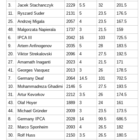
3.
Jacek Stachanczyk
2229
5.5
32
201.5
11.
Ryszard Suder
2131
5
23.5
176.5
25.
Andrzej Migala
2057
4
23.5
167.5
48.
Malgorzata Napierala
1737
3
21.5
159
6.
IPCA III
2042
16
103
725.5
9.
Artem Anfinogenov
2035
5
28
183.5
20.
Viktor Strekalovski
2096
4
27.5
192.5
27.
Amarnath Inaganti
2023
4
21.5
171
41.
Georges Vasquez
2013
3
26
178.5
7.
Germany Deaf
2064
14.5
101
702.5
10.
Mohammadreza Ghadimi
2146
5
27.5
193.5
31.
Artur Kevorkov
2212
3.5
26
174.5
43.
Olaf Hoyer
1889
3
24
161
44.
Michael Gründer
2009
3
23.5
173.5
8.
Germany IPCA
2028
14
99.5
686.5
22.
Marco Sponheim
2093
4
26.5
182
30.
Rolf Huss
2150
3.5
26.5
180.5