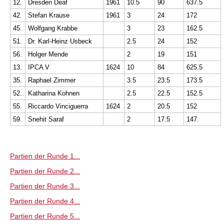
12.
Dresden Deaf
1961
10.5
90
637.5
42.
Stefan Krause
1961
3
24
172
45.
Wolfgang Krabbe
3
23
162.5
51.
Dr. Karl-Heinz Usbeck
2.5
24
152
56.
Holger Mende
2
19
151
13.
IPCA V
1624
10
84
625.5
35.
Raphael Zimmer
3.5
23.5
173.5
52.
Katharina Kohnen
2.5
22.5
152.5
55.
Riccardo Vinciguerra
1624
2
20.5
152
59.
Snehit Saraf
2
17.5
147.
Partien der Runde 1...
Partien der Runde 2...
Partien der Runde 3...
Partien der Runde 4...
Partien der Runde 5...