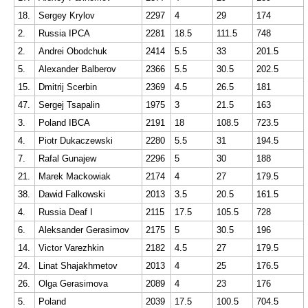
18.
Sergey Krylov
2297
4
29
174
2.
Russia IPCA
2281
18.5
111.5
748
2.
Andrei Obodchuk
2414
5.5
33
201.5
5.
Alexander Balberov
2366
5.5
30.5
202.5
15.
Dmitrij Scerbin
2369
4.5
26.5
181
47.
Sergej Tsapalin
1975
3
21.5
163
3.
Poland IBCA
2191
18
108.5
723.5
4.
Piotr Dukaczewski
2280
5.5
31
194.5
7.
Rafal Gunajew
2296
5
30
188
21.
Marek Mackowiak
2174
4
27
179.5
38.
Dawid Falkowski
2013
3.5
20.5
161.5
4.
Russia Deaf I
2115
17.5
105.5
728
6.
Aleksander Gerasimov
2175
5
30.5
196
14.
Victor Varezhkin
2182
4.5
27
179.5
24.
Linat Shajakhmetov
2013
4
25
176.5
26.
Olga Gerasimova
2089
4
23
176
5.
Poland
2039
17.5
100.5
704.5