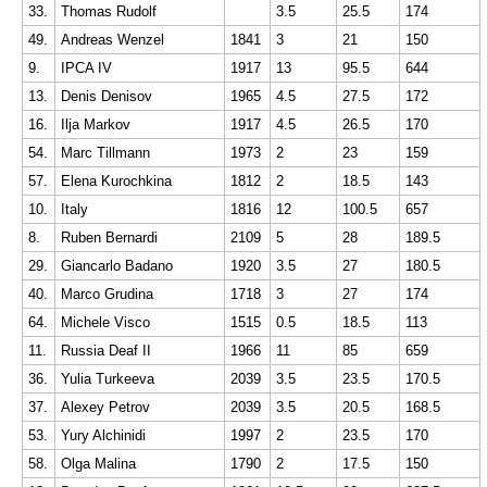
33.
Thomas Rudolf
3.5
25.5
174
49.
Andreas Wenzel
1841
3
21
150
9.
IPCA IV
1917
13
95.5
644
13.
Denis Denisov
1965
4.5
27.5
172
16.
Ilja Markov
1917
4.5
26.5
170
54.
Marc Tillmann
1973
2
23
159
57.
Elena Kurochkina
1812
2
18.5
143
10.
Italy
1816
12
100.5
657
8.
Ruben Bernardi
2109
5
28
189.5
29.
Giancarlo Badano
1920
3.5
27
180.5
40.
Marco Grudina
1718
3
27
174
64.
Michele Visco
1515
0.5
18.5
113
11.
Russia Deaf II
1966
11
85
659
36.
Yulia Turkeeva
2039
3.5
23.5
170.5
37.
Alexey Petrov
2039
3.5
20.5
168.5
53.
Yury Alchinidi
1997
2
23.5
170
58.
Olga Malina
1790
2
17.5
150