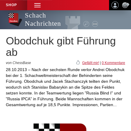
SHOP
TOGGLE
NAVIGATION
Schach
Nachrichten
Obodchuk gibt Führung
ab
von ChessBase
Gefällt mir!
|
0 Kommentare
28.10.2013 – Nach der sechsten Runde verlor Andrei Obodchuk
bei der 1. Schachweltmeisterschaft der Behinderten seine
Führung. Obodchuk und Jacek Stachanczyk teilten den Punkt,
wodurch sich Stanislav Babarykin an die Spitze des Feldes
setzen konnte. In der Teamwertung liegen "Russia Blind I" und
"Russia IPCA" in Führung. Beide Mannschaften kommen in der
Gesamtwertung auf je 18,5 Punkte. Impressionen, Partien...