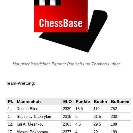
Hauptschiedsrichter Egmont Pönisch und Thomas Luther
Team-Wertung:
Pl.
Mannschaft
ELO
Punkte
Buchh
BuSumm
1.
Russia Blind I
2339
18.5
119
752
1.
Stanislav Babarykin
2319
6
31.5
200
12.
Iuri A. Meshkov
2363
4.5
29.5
189
17.
Alexey Pakhomov
2377
4
29
189