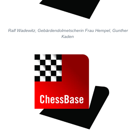
Ralf Wadewitz, Gebärdendolmetscherin Frau Hempel, Gunther
Kaden