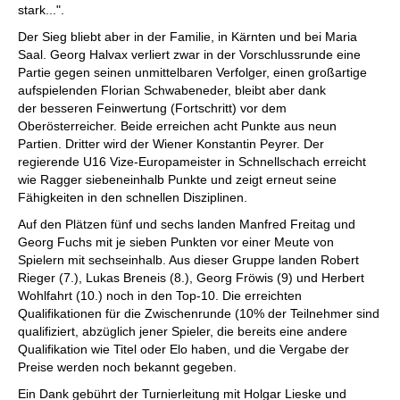
stark...".
Der Sieg bliebt aber in der Familie, in Kärnten und bei Maria
Saal. Georg Halvax verliert zwar in der Vorschlussrunde eine
Partie gegen seinen unmittelbaren Verfolger, einen großartige
aufspielenden Florian Schwabeneder, bleibt aber dank
der besseren Feinwertung (Fortschritt) vor dem
Oberösterreicher. Beide erreichen acht Punkte aus neun
Partien. Dritter wird der Wiener Konstantin Peyrer. Der
regierende U16 Vize-Europameister in Schnellschach erreicht
wie Ragger siebeneinhalb Punkte und zeigt erneut seine
Fähigkeiten in den schnellen Disziplinen.
Auf den Plätzen fünf und sechs landen Manfred Freitag und
Georg Fuchs mit je sieben Punkten vor einer Meute von
Spielern mit sechseinhalb. Aus dieser Gruppe landen Robert
Rieger (7.), Lukas Breneis (8.), Georg Fröwis (9) und Herbert
Wohlfahrt (10.) noch in den Top-10. Die erreichten
Qualifikationen für die Zwischenrunde (10% der Teilnehmer sind
qualifiziert, abzüglich jener Spieler, die bereits eine andere
Qualifikation wie Titel oder Elo haben, und die Vergabe der
Preise werden noch bekannt gegeben.
Ein Dank gebührt der Turnierleitung mit Holgar Lieske und