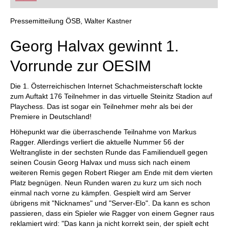
FRITZ trainieren Sie effizienter, intelligenter und
individueller als je zuvor.
Pressemitteilung ÖSB, Walter Kastner
Georg Halvax gewinnt 1.
Vorrunde zur OESIM
Die 1. Österreichischen Internet Schachmeisterschaft lockte
zum Auftakt 176 Teilnehmer in das virtuelle Steinitz Stadion auf
Playchess. Das ist sogar ein Teilnehmer mehr als bei der
Premiere in Deutschland!
Höhepunkt war die überraschende Teilnahme von Markus
Ragger. Allerdings verliert die aktuelle Nummer 56 der
Weltrangliste in der sechsten Runde das Familienduell gegen
seinen Cousin Georg Halvax und muss sich nach einem
weiteren Remis gegen Robert Rieger am Ende mit dem vierten
Platz begnügen. Neun Runden waren zu kurz um sich noch
einmal nach vorne zu kämpfen. Gespielt wird am Server
übrigens mit "Nicknames" und "Server-Elo". Da kann es schon
passieren, dass ein Spieler wie Ragger von einem Gegner raus
reklamiert wird: "Das kann ja nicht korrekt sein, der spielt echt