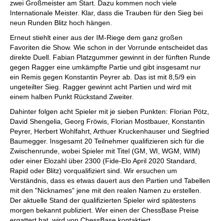
zwei Großmeister am Start. Dazu kommen noch viele
Internationale Meister. Klar, dass die Trauben für den Sieg bei
neun Runden Blitz hoch hängen.
Erneut stiehlt einer aus der IM-Riege dem ganz großen
Favoriten die Show. Wie schon in der Vorrunde entscheidet das
direkte Duell. Fabian Platzgummer gewinnt in der fünften Runde
gegen Ragger eine umkämpfte Partie und gibt insgesamt nur
ein Remis gegen Konstantin Peyrer ab. Das ist mit 8,5/9 ein
ungeteilter Sieg. Ragger gewinnt acht Partien und wird mit
einem halben Punkt Rückstand Zweiter.
Dahinter folgen acht Spieler mit je sieben Punkten: Florian Pötz,
David Shengelia, Georg Fröwis, Florian Mostbauer, Konstantin
Peyrer, Herbert Wohlfahrt, Arthuer Kruckenhauser und Siegfried
Baumegger. Insgesamt 20 Teilnehmer qualifizieren sich für die
Zwischenrunde, wobei Spieler mit Titel (GM, WI, WGM, WIM)
oder einer Elozahl über 2300 (Fide-Elo April 2020 Standard,
Rapid oder Blitz) vorqualifiziert sind. Wir ersuchen um
Verständnis, dass es etwas dauert aus den Partien und Tabellen
mit den "Nicknames" jene mit den realen Namen zu erstellen.
Der aktuelle Stand der qualifizierten Spieler wird spätestens
morgen bekannt publiziert. Wer einen der ChessBase Preise
ergattert hat, wird von ChessBase kontaktiert.