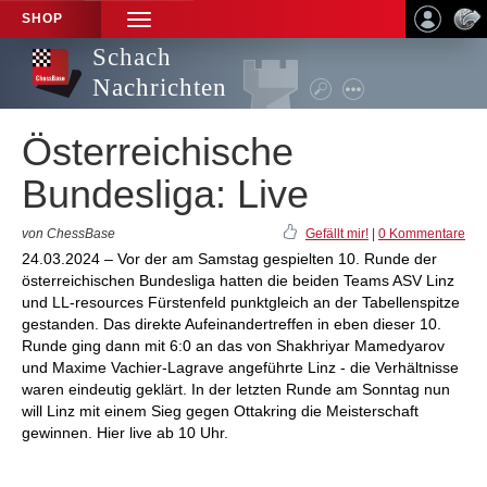
SHOP
TOGGLE
NAVIGATION
Schach
Nachrichten
Österreichische
Bundesliga: Live
von ChessBase
Gefällt mir!
|
0 Kommentare
24.03.2024 – Vor der am Samstag gespielten 10. Runde der
österreichischen Bundesliga hatten die beiden Teams ASV Linz
und LL-resources Fürstenfeld punktgleich an der Tabellenspitze
gestanden. Das direkte Aufeinandertreffen in eben dieser 10.
Runde ging dann mit 6:0 an das von Shakhriyar Mamedyarov
und Maxime Vachier-Lagrave angeführte Linz - die Verhältnisse
waren eindeutig geklärt. In der letzten Runde am Sonntag nun
will Linz mit einem Sieg gegen Ottakring die Meisterschaft
gewinnen. Hier live ab 10 Uhr.