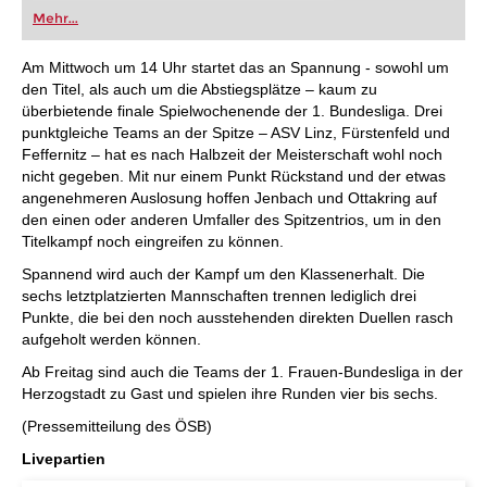
oder bereits auf Turnierniveau spielen: Mit
Mehr...
FRITZ trainieren Sie effizienter, intelligenter und
individueller als je zuvor.
Am Mittwoch um 14 Uhr startet das an Spannung - sowohl um
den Titel, als auch um die Abstiegsplätze – kaum zu
überbietende finale Spielwochenende der 1. Bundesliga. Drei
punktgleiche Teams an der Spitze – ASV Linz, Fürstenfeld und
Feffernitz – hat es nach Halbzeit der Meisterschaft wohl noch
nicht gegeben. Mit nur einem Punkt Rückstand und der etwas
angenehmeren Auslosung hoffen Jenbach und Ottakring auf
den einen oder anderen Umfaller des Spitzentrios, um in den
Titelkampf noch eingreifen zu können.
Spannend wird auch der Kampf um den Klassenerhalt. Die
sechs letztplatzierten Mannschaften trennen lediglich drei
Punkte, die bei den noch ausstehenden direkten Duellen rasch
aufgeholt werden können.
Ab Freitag sind auch die Teams der 1. Frauen-Bundesliga in der
Herzogstadt zu Gast und spielen ihre Runden vier bis sechs.
(Pressemitteilung des ÖSB)
Livepartien