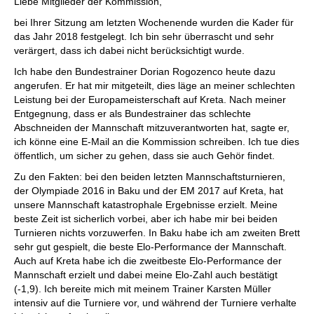
Liebe Mitglieder der Kommission,
bei Ihrer Sitzung am letzten Wochenende wurden die Kader für
das Jahr 2018 festgelegt. Ich bin sehr überrascht und sehr
verärgert, dass ich dabei nicht berücksichtigt wurde.
Ich habe den Bundestrainer Dorian Rogozenco heute dazu
angerufen. Er hat mir mitgeteilt, dies läge an meiner schlechten
Leistung bei der Europameisterschaft auf Kreta. Nach meiner
Entgegnung, dass er als Bundestrainer das schlechte
Abschneiden der Mannschaft mitzuverantworten hat, sagte er,
ich könne eine E-Mail an die Kommission schreiben. Ich tue dies
öffentlich, um sicher zu gehen, dass sie auch Gehör findet.
Zu den Fakten: bei den beiden letzten Mannschaftsturnieren,
der Olympiade 2016 in Baku und der EM 2017 auf Kreta, hat
unsere Mannschaft katastrophale Ergebnisse erzielt. Meine
beste Zeit ist sicherlich vorbei, aber ich habe mir bei beiden
Turnieren nichts vorzuwerfen. In Baku habe ich am zweiten Brett
sehr gut gespielt, die beste Elo-Performance der Mannschaft.
Auch auf Kreta habe ich die zweitbeste Elo-Performance der
Mannschaft erzielt und dabei meine Elo-Zahl auch bestätigt
(-1,9). Ich bereite mich mit meinem Trainer Karsten Müller
intensiv auf die Turniere vor, und während der Turniere verhalte