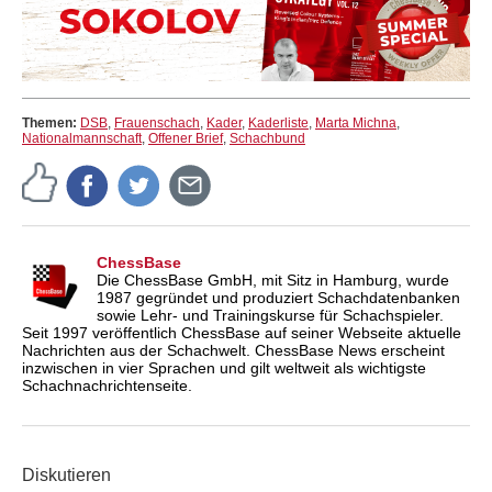
Themen:
DSB
,
Frauenschach
,
Kader
,
Kaderliste
,
Marta Michna
,
Nationalmannschaft
,
Offener Brief
,
Schachbund
ChessBase
Die ChessBase GmbH, mit Sitz in Hamburg, wurde
1987 gegründet und produziert Schachdatenbanken
sowie Lehr- und Trainingskurse für Schachspieler.
Seit 1997 veröffentlich ChessBase auf seiner Webseite aktuelle
Nachrichten aus der Schachwelt. ChessBase News erscheint
inzwischen in vier Sprachen und gilt weltweit als wichtigste
Schachnachrichtenseite.
Diskutieren