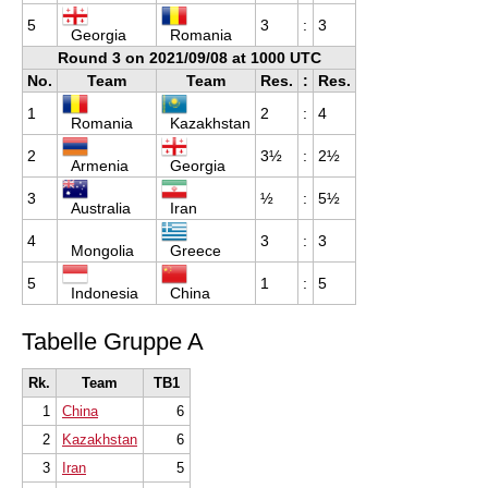
5
3
:
3
Georgia
Romania
Round 3 on 2021/09/08 at 1000 UTC
No.
Team
Team
Res.
:
Res.
1
2
:
4
Romania
Kazakhstan
2
3½
:
2½
Armenia
Georgia
3
½
:
5½
Australia
Iran
4
3
:
3
Mongolia
Greece
5
1
:
5
Indonesia
China
Tabelle Gruppe A
Rk.
Team
TB1
1
China
6
2
Kazakhstan
6
3
Iran
5