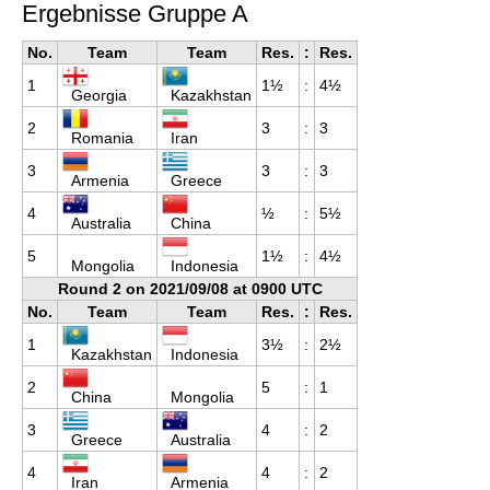
Ergebnisse Gruppe A
No.
Team
Team
Res.
:
Res.
1
1½
:
4½
Georgia
Kazakhstan
2
3
:
3
Romania
Iran
3
3
:
3
Armenia
Greece
4
½
:
5½
Australia
China
5
1½
:
4½
Mongolia
Indonesia
Round 2 on 2021/09/08 at 0900 UTC
No.
Team
Team
Res.
:
Res.
1
3½
:
2½
Kazakhstan
Indonesia
2
5
:
1
China
Mongolia
3
4
:
2
Greece
Australia
4
4
:
2
Iran
Armenia