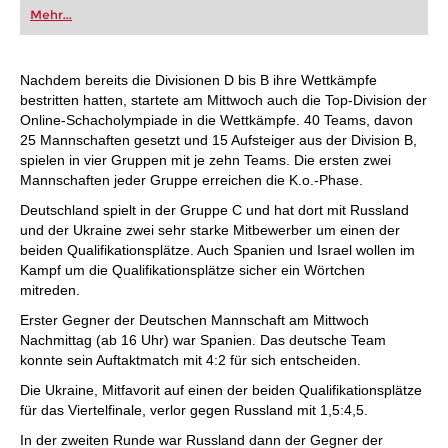
oder bereits auf Turnierniveau spielen: Mit
Mehr...
FRITZ trainieren Sie effizienter, intelligenter und
individueller als je zuvor.
Nachdem bereits die Divisionen D bis B ihre Wettkämpfe
bestritten hatten, startete am Mittwoch auch die Top-Division der
Online-Schacholympiade in die Wettkämpfe. 40 Teams, davon
25 Mannschaften gesetzt und 15 Aufsteiger aus der Division B,
spielen in vier Gruppen mit je zehn Teams. Die ersten zwei
Mannschaften jeder Gruppe erreichen die K.o.-Phase.
Deutschland spielt in der Gruppe C und hat dort mit Russland
und der Ukraine zwei sehr starke Mitbewerber um einen der
beiden Qualifikationsplätze. Auch Spanien und Israel wollen im
Kampf um die Qualifikationsplätze sicher ein Wörtchen
mitreden.
Erster Gegner der Deutschen Mannschaft am Mittwoch
Nachmittag (ab 16 Uhr) war Spanien. Das deutsche Team
konnte sein Auftaktmatch mit 4:2 für sich entscheiden.
Die Ukraine, Mitfavorit auf einen der beiden Qualifikationsplätze
für das Viertelfinale, verlor gegen Russland mit 1,5:4,5.
In der zweiten Runde war Russland dann der Gegner der