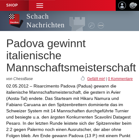
SHOP
TOGGLE
NAVIGATION
Schach
Nachrichten
Padova gewinnt
italienische
Mannschaftsmeisterschaft
von ChessBase
Gefällt mir!
|
0 Kommentare
02.05.2012 – Risarcimento Padova (Padua) gewann die
italienische Mannschaftsmeisterschaft, die gestern in Avier
(Aosta-Tal) endete. Das Starteam mit Hikaru Namura und
Fabiano Caruana an den Spitzenbrettern dominierte das im
Schweizer System mit 14 Mannschaften durchgeführte Turnier
und besiegte u.a. den ärgsten Konkurrenten Scavolini Datagest
Pesaro. In der letzten Runde leistete sich der Spitzenreiter beim
2:2 gegen Palermo noch einen Ausrutscher, der aber ohne
Folgen blieb. Am Ende gewann Padova (13 P.) mit einem Punkt