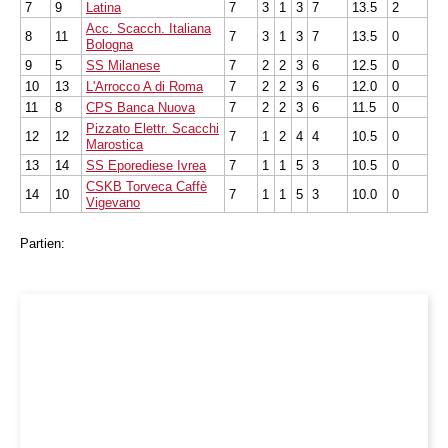
7
9
Latina
7
3
1
3
7
13.5
2
Acc. Scacch. Italiana
8
11
7
3
1
3
7
13.5
0
Bologna
9
5
SS Milanese
7
2
2
3
6
12.5
0
10
13
L'Arrocco A di Roma
7
2
2
3
6
12.0
0
11
8
CPS Banca Nuova
7
2
2
3
6
11.5
0
Pizzato Elettr. Scacchi
12
12
7
1
2
4
4
10.5
0
Marostica
13
14
SS Eporediese Ivrea
7
1
1
5
3
10.5
0
CSKB Torveca Caffè
14
10
7
1
1
5
3
10.0
0
Vigevano
Partien: