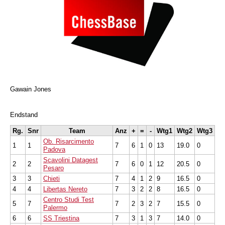
Gawain Jones
Endstand
Rg.
Snr
Team
Anz
+
=
-
Wtg1
Wtg2
Wtg3
Ob. Risarcimento
1
1
7
6
1
0
13
19.0
0
Padova
Scavolini Datagest
2
2
7
6
0
1
12
20.5
0
Pesaro
3
3
Chieti
7
4
1
2
9
16.5
0
4
4
Libertas Nereto
7
3
2
2
8
16.5
0
Centro Studi Test
5
7
7
2
3
2
7
15.5
0
Palermo
6
6
SS Triestina
7
3
1
3
7
14.0
0