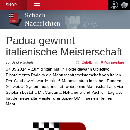
SHOP
TOGGLE
NAVIGATION
Schach
Nachrichten
Padua gewinnt
italienische Meisterschaft
von André Schulz
Gefällt mir!
|
0 Kommentare
07.05.2014 – Zum dritten Mal in Folge gewann Obiettivo
Risarcimento Padova die Mannschaftsmeisterschaft von Italien.
Der Wettbewerb wurde mit 16 Mannschaften in sieben Runden
Schweizer System ausgerichtet, wobei eine Mannschaft aus vier
Spielern besteht. Mit Caruana, Nakamura und Vachier -Lagrave
hat der neue alte Meister drei Super-GM in seinen Reihen.
Mehr...