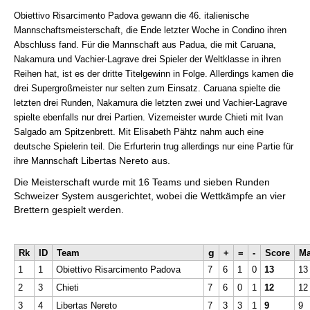
individueller als je zuvor.
Obiettivo Risarcimento Padova gewann die 46. italienische
Mannschaftsmeisterschaft, die Ende letzter Woche in Condino ihren
Abschluss fand. Für die Mannschaft aus Padua, die mit Caruana,
Nakamura und Vachier-Lagrave drei Spieler der Weltklasse in ihren
Reihen hat, ist es der dritte Titelgewinn in Folge. Allerdings kamen die
drei Supergroßmeister nur selten zum Einsatz. Caruana spielte die
letzten drei Runden, Nakamura die letzten zwei und Vachier-Lagrave
spielte ebenfalls nur drei Partien. Vizemeister wurde Chieti mit Ivan
Salgado am Spitzenbrett. Mit Elisabeth Pähtz nahm auch eine
deutsche Spielerin teil. Die Erfurterin trug allerdings nur eine Partie für
Libertas Nereto aus.
ihre Mannschaft
Die Meisterschaft wurde mit 16 Teams und sieben Runden
Schweizer System ausgerichtet, wobei die Wettkämpfe an vier
Brettern gespielt werden.
g
Rk
ID
Team
+
=
-
Score
Ma
1
1
Obiettivo Risarcimento Padova
7
6
1
0
13
13
2
3
Chieti
7
6
0
1
12
12
3
4
Libertas Nereto
7
3
3
1
9
9