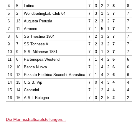
4
5
Latina
7
3
2
2
8
8
5
2
WorldtradingLab Club 64
7
3
1
3
7
7
6
13
Augusta Perusia
7
2
3
2
7
7
7
11
Arrocco
7
1
5
1
7
7
8
8
SS Triestina 1904
7
2
3
2
7
7
9
7
SS Torinese A
7
2
3
2
7
7
10
9
S.S. Milanese 1881
7
3
1
3
7
7
11
6
Partenopea Westend
7
1
4
2
6
6
12
10
Banca Nuova
7
1
4
2
6
6
13
12
Pizzato Elettrica Scacchi Marostica
7
1
4
2
6
6
14
15
C.S.B. Vip
7
0
4
3
4
4
15
14
Centurini
7
1
2
4
4
4
16
16
A.S.I. Bologna
7
0
2
5
2
2
Die Mannschaftsaufstellungen...