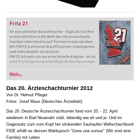
Fritz 21
Ihr persönlicher Schachtrainer - Egal, ob Sie Ihre
ersten Schritte in die Welt des Vereinsschachs
machen oder bereits auf Turnierniveau spielen:
Mit FRITZ trainieren Sie effizienter, intelligenter
und individueller als je zuvor.
FRITZ ist mehr als nur eine Schach-Engine – es ist
eine Trainingsrevolution! Egal, ob Sie Ihre ersten
Schritte in die Welt des Vereinsschachs machen
oder bereits auf Turnierniveau spielen: Mit
Mehr...
FRITZ trainieren Sie effizienter, intelligenter und
individueller als je zuvor.
Das 20. Ärzteschachturnier 2012
Von Dr. Helmut Pfleger
Fotos: Josef Maus (Deutsches Ärzteblatt)
Das 20. Deutsche Ärzteschachturnier fand vom 20. - 22. April
wiederum in Bad Neuenahr statt, lebendig wie eh und je. Und im
Gegensatz zum vom Kopf her stinkenden Sauhaufen Weltschachbund
FIDE erfüllt es dessen Wahlspruch "Gens una sumus" (Wir sind eine
Familie) mit Leben.