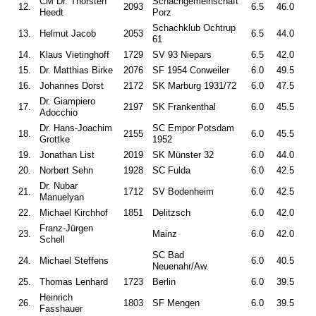
CM Dr. Thorsten
Schachgemeinschaft
12.
2093
6.5
46.0
Heedt
Porz
Schachklub Ochtrup
13.
Helmut Jacob
2053
6.5
44.0
61
14.
Klaus Vietinghoff
1729
SV 93 Niepars
6.5
42.0
15.
Dr. Matthias Birke
2076
SF 1954 Conweiler
6.0
49.5
16.
Johannes Dorst
2172
SK Marburg 1931/72
6.0
47.5
Dr. Giampiero
17.
2197
SK Frankenthal
6.0
45.5
Adocchio
Dr. Hans-Joachim
SC Empor Potsdam
18.
2155
6.0
45.5
Grottke
1952
19.
Jonathan List
2019
SK Münster 32
6.0
44.0
20.
Norbert Sehn
1928
SC Fulda
6.0
42.5
Dr. Nubar
21.
1712
SV Bodenheim
6.0
42.5
Manuelyan
22.
Michael Kirchhof
1851
Delitzsch
6.0
42.0
Franz-Jürgen
23.
Mainz
6.0
42.0
Schell
SC Bad
24.
Michael Steffens
6.0
40.5
Neuenahr/Aw.
25.
Thomas Lenhard
1723
Berlin
6.0
39.5
Heinrich
26.
1803
SF Mengen
6.0
39.5
Fasshauer