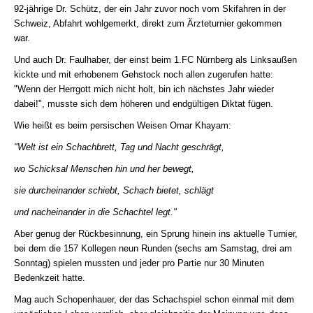
92-jährige Dr. Schütz, der ein Jahr zuvor noch vom Skifahren in der
Schweiz, Abfahrt wohlgemerkt, direkt zum Ärzteturnier gekommen
war.
Und auch Dr. Faulhaber, der einst beim 1.FC Nürnberg als Linksaußen
kickte und mit erhobenem Gehstock noch allen zugerufen hatte:
"Wenn der Herrgott mich nicht holt, bin ich nächstes Jahr wieder
dabei!", musste sich dem höheren und endgültigen Diktat fügen.
Wie heißt es beim persischen Weisen Omar Khayam:
"Welt ist ein Schachbrett, Tag und Nacht geschrägt,
wo Schicksal Menschen hin und her bewegt,
sie durcheinander schiebt, Schach bietet, schlägt
und nacheinander in die Schachtel legt."
Aber genug der Rückbesinnung, ein Sprung hinein ins aktuelle Turnier,
bei dem die 157 Kollegen neun Runden (sechs am Samstag, drei am
Sonntag) spielen mussten und jeder pro Partie nur 30 Minuten
Bedenkzeit hatte.
Mag auch Schopenhauer, der das Schachspiel schon einmal mit dem