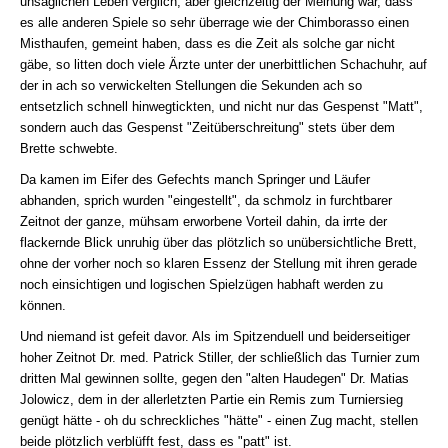
unsäglichen Leben verglich, aber gleichzeitig der Meinung war, dass
es alle anderen Spiele so sehr überrage wie der Chimborasso einen
Misthaufen, gemeint haben, dass es die Zeit als solche gar nicht
gäbe, so litten doch viele Ärzte unter der unerbittlichen Schachuhr, auf
der in ach so verwickelten Stellungen die Sekunden ach so
entsetzlich schnell hinwegtickten, und nicht nur das Gespenst "Matt",
sondern auch das Gespenst "Zeitüberschreitung" stets über dem
Brette schwebte.
Da kamen im Eifer des Gefechts manch Springer und Läufer
abhanden, sprich wurden "eingestellt", da schmolz in furchtbarer
Zeitnot der ganze, mühsam erworbene Vorteil dahin, da irrte der
flackernde Blick unruhig über das plötzlich so unübersichtliche Brett,
ohne der vorher noch so klaren Essenz der Stellung mit ihren gerade
noch einsichtigen und logischen Spielzügen habhaft werden zu
können.
Und niemand ist gefeit davor. Als im Spitzenduell und beiderseitiger
hoher Zeitnot Dr. med. Patrick Stiller, der schließlich das Turnier zum
dritten Mal gewinnen sollte, gegen den "alten Haudegen" Dr. Matias
Jolowicz, dem in der allerletzten Partie ein Remis zum Turniersieg
genügt hätte - oh du schreckliches "hätte" - einen Zug macht, stellen
beide plötzlich verblüfft fest, dass es "patt" ist.