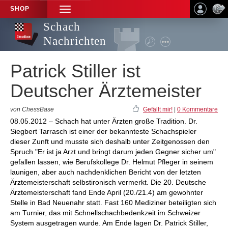
SHOP
TOGGLE
NAVIGATION
Schach
Nachrichten
Patrick Stiller ist
Deutscher Ärztemeister
von ChessBase
Gefällt mir!
|
0 Kommentare
08.05.2012 – Schach hat unter Ärzten große Tradition. Dr.
Siegbert Tarrasch ist einer der bekannteste Schachspieler
dieser Zunft und musste sich deshalb unter Zeitgenossen den
Spruch "Er ist ja Arzt und bringt darum jeden Gegner sicher um"
gefallen lassen, wie Berufskollege Dr. Helmut Pfleger in seinem
launigen, aber auch nachdenklichen Bericht von der letzten
Ärztemeisterschaft selbstironisch vermerkt. Die 20. Deutsche
Ärztemeisterschaft fand Ende April (20./21.4) am gewohnter
Stelle in Bad Neuenahr statt. Fast 160 Mediziner beteiligten sich
am Turnier, das mit Schnellschachbedenkzeit im Schweizer
System ausgetragen wurde. Am Ende lagen Dr. Patrick Stiller,