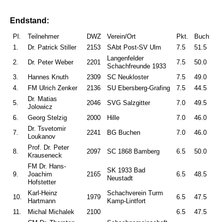
Endstand:
Pl.
Teilnehmer
DWZ
Verein/Ort
Pkt.
Buch
1.
Dr. Patrick Stiller
2153
SAbt Post-SV Ulm
7.5
51.5
Langenfelder
2.
Dr. Peter Weber
2201
7.5
50.0
Schachfreunde 1933
3.
Hannes Knuth
2309
SC Neukloster
7.5
49.0
4.
FM Ulrich Zenker
2136
SU Ebersberg-Grafing
7.5
44.5
Dr. Matias
5.
2046
SVG Salzgitter
7.0
49.5
Jolowicz
6.
Georg Stelzig
2000
Hille
7.0
46.0
Dr. Tsvetomir
7.
2241
BG Buchen
7.0
46.0
Loukanov
Prof. Dr. Peter
8.
2097
SC 1868 Bamberg
6.5
50.0
Krauseneck
FM Dr. Hans-
SK 1933 Bad
9.
Joachim
2165
6.5
48.5
Neustadt
Hofstetter
Karl-Heinz
Schachverein Turm
10.
1979
6.5
47.5
Hartmann
Kamp-Lintfort
11.
Michal Michalek
2100
6.5
47.5