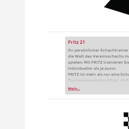
Fritz 21
Ihr persönlicher Schachtrainer -
die Welt des Vereinsschachs m
spielen: Mit FRITZ trainieren Sie
individueller als je zuvor.
FRITZ ist mehr als nur eine Sch
Trainingsrevolution! Egal, ob Si
Vereinsschachs machen oder ber
Mehr...
FRITZ trainieren Sie effizienter,
zuvor.