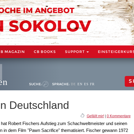
CB MAGAZIN
CB BOOKS
SUPPORT
EINSTEIGERKUR
en
S
SUCHE:
SPRACHE:
DE
EN
ES
FR
in Deutschland
Gefällt mir!
|
0 Kommentare
hat Robert Fischers Aufstieg zum Schachweltmeister und seinen
 in dem Film "Pawn Sacrifice" thematisiert. Fischer gewann 1972