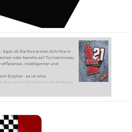
 Egal, ob Sie Ihre ersten Schritte in
achen oder bereits auf Turnierniveau
 effizienter, intelligenter und
ach-Engine – es ist eine
e Ihre ersten Schritte in die Welt des
eits auf Turnierniveau spielen: Mit
 intelligenter und individueller als je