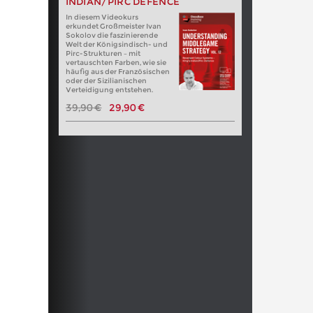
INDIAN/PIRC DEFENCE
In diesem Videokurs
erkundet Großmeister Ivan
Sokolov die faszinierende
Welt der Königsindisch- und
Pirc-Strukturen – mit
vertauschten Farben, wie sie
häufig aus der Französischen
oder der Sizilianischen
Verteidigung entstehen.
39,90 €
29,90 €