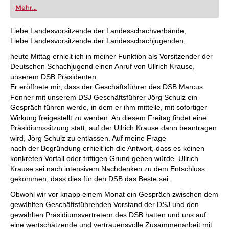
oder bereits auf Turnierniveau spielen: Mit
Mehr...
FRITZ trainieren Sie effizienter, intelligenter und
individueller als je zuvor.
Liebe Landesvorsitzende der Landesschachverbände,
Liebe Landesvorsitzende der Landesschachjugenden,
heute Mittag erhielt ich in meiner Funktion als Vorsitzender der
Deutschen Schachjugend einen Anruf von Ullrich Krause,
unserem DSB Präsidenten.
Er eröffnete mir, dass der Geschäftsführer des DSB Marcus
Fenner mit unserem DSJ Geschäftsführer Jörg Schulz ein
Gespräch führen werde, in dem er ihm mitteile, mit sofortiger
Wirkung freigestellt zu werden. An diesem Freitag findet eine
Präsidiumssitzung statt, auf der Ullrich Krause dann beantragen
wird, Jörg Schulz zu entlassen. Auf meine Frage
nach der Begründung erhielt ich die Antwort, dass es keinen
konkreten Vorfall oder triftigen Grund geben würde. Ullrich
Krause sei nach intensivem Nachdenken zu dem Entschluss
gekommen, dass dies für den DSB das Beste sei.
Obwohl wir vor knapp einem Monat ein Gespräch zwischen dem
gewählten Geschäftsführenden Vorstand der DSJ und den
gewählten Präsidiumsvertretern des DSB hatten und uns auf
eine wertschätzende und vertrauensvolle Zusammenarbeit mit