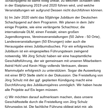
Schachjugend ist damit völlig unklar, zu welchen Schaden dies
in der Etatplanung 2019 und 2020 führen wird, und welche
Veranstaltungen wir aufgrund Dessen nicht durchführen können.
b) Im Jahr 2020 steht das 50jährige Jubiläum der Deutschen
Schachjugend auf dem Programm. Wir planen in dem Jahr
einige Projekte, wie eine verlängerte Schachtour, die
internationale DLM, einen Festakt, einen großen
Jugendkongress, Vereinsveranstaltungen (50 Jahre - 50 Orte),
Landesveranstaltungen (50 Ehrungen) oder auch die
Herausgabe eines Jubiläumsbuches. Für ein erfolgreiches
Jubiläum ist ein eingespieltes Führungsteam zwingend
notwendig. Mit Jörg Schulz haben wir eine hauptamtliche
Geschäftsführung, der wir gemeinsam mit unseren Mitarbeitern
Astrid Hohl und Kevin Högy vollends Vertrauen, dieses
Mammutjahr erfolgreich zu unterstützen. Sogar die Ausweitung
mit einer BFD Stelle steht in der Diskussion. Die Freistellung von
Jörg Schulz mit der ggf. geplanten Kündigung macht eine
Durchführung des Jubiläumsjahres unmöglich. Wir haben heute
alle Projekte auf Eis legen müssen.
c) Wir möchten darauf aufmerksam machen, dass unsere
Geschäftsstelle durch die Freistellung von Jörg Schulz
führungslos ist. Die fachliche Führung obliegt jetzt mir, als