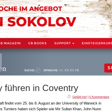
CB MAGAZIN
CB BOOKS
SUPPORT
EINSTEIGERKUR
en
S
SUCHE:
SPRACHE:
DE
EN
ES
FR
 führen in Coventry
Gefällt mir!
|
0 Kommentare
ft findet vom 25. bis 8. August an der University of Warwick in
es Turniers haben sich Spieler wie Mir Sultan Khan, John Nunn