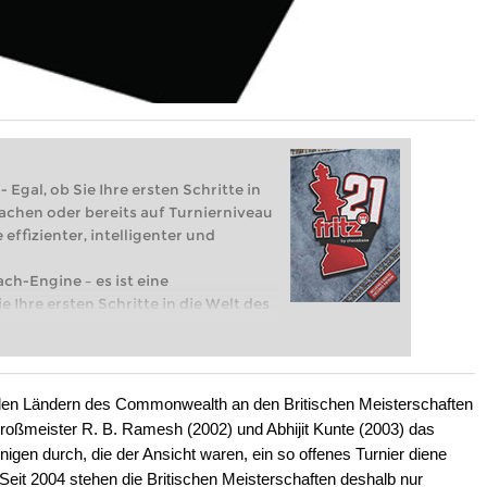
 Egal, ob Sie Ihre ersten Schritte in
achen oder bereits auf Turnierniveau
 effizienter, intelligenter und
ach-Engine – es ist eine
e Ihre ersten Schritte in die Welt des
eits auf Turnierniveau spielen: Mit
 intelligenter und individueller als je
llen Ländern des Commonwealth an den Britischen Meisterschaften
roßmeister R. B. Ramesh (2002) und Abhijit Kunte (2003) das
nigen durch, die der Ansicht waren, ein so offenes Turnier diene
. Seit 2004 stehen die Britischen Meisterschaften deshalb nur