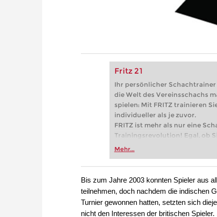
Fritz 21
Ihr persönlicher Schachtrainer -
die Welt des Vereinsschachs m
spielen: Mit FRITZ trainieren Sie
individueller als je zuvor.
FRITZ ist mehr als nur eine Sch
Trainingsrevolution! Egal, ob Si
Vereinsschachs machen oder ber
Mehr...
FRITZ trainieren Sie effizienter,
zuvor.
Bis zum Jahre 2003 konnten Spieler aus a
teilnehmen, doch nachdem die indischen G
Turnier gewonnen hatten, setzten sich dieje
nicht den Interessen der britischen Spieler