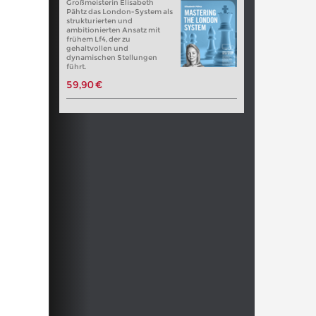
Großmeisterin Elisabeth
Pähtz das London-System als
strukturierten und
ambitionierten Ansatz mit
frühem Lf4, der zu
gehaltvollen und
dynamischen Stellungen
führt.
59,90 €