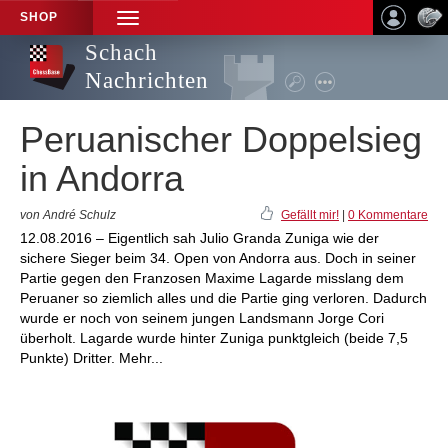
SHOP
TOGGLE
NAVIGATION
Schach
Nachrichten
Peruanischer Doppelsieg
in Andorra
von André Schulz
Gefällt mir!
|
0 Kommentare
12.08.2016 – Eigentlich sah Julio Granda Zuniga wie der
sichere Sieger beim 34. Open von Andorra aus. Doch in seiner
Partie gegen den Franzosen Maxime Lagarde misslang dem
Peruaner so ziemlich alles und die Partie ging verloren. Dadurch
wurde er noch von seinem jungen Landsmann Jorge Cori
überholt. Lagarde wurde hinter Zuniga punktgleich (beide 7,5
Punkte) Dritter. Mehr...