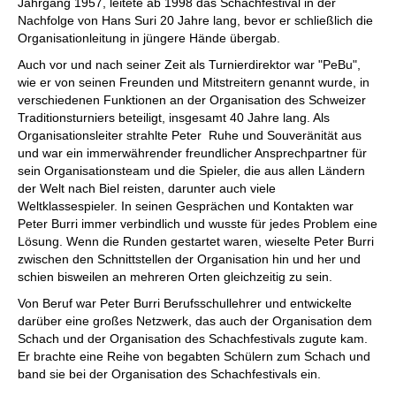
Jahrgang 1957, leitete ab 1998 das Schachfestival in der
Nachfolge von Hans Suri 20 Jahre lang, bevor er schließlich die
Organisationleitung in jüngere Hände übergab.
Auch vor und nach seiner Zeit als Turnierdirektor war "PeBu",
wie er von seinen Freunden und Mitstreitern genannt wurde, in
verschiedenen Funktionen an der Organisation des Schweizer
Traditionsturniers beteiligt, insgesamt 40 Jahre lang. Als
Organisationsleiter strahlte Peter Ruhe und Souveränität aus
und war ein immerwährender freundlicher Ansprechpartner für
sein Organisationsteam und die Spieler, die aus allen Ländern
der Welt nach Biel reisten, darunter auch viele
Weltklassespieler. In seinen Gesprächen und Kontakten war
Peter Burri immer verbindlich und wusste für jedes Problem eine
Lösung. Wenn die Runden gestartet waren, wieselte Peter Burri
zwischen den Schnittstellen der Organisation hin und her und
schien bisweilen an mehreren Orten gleichzeitig zu sein.
Von Beruf war Peter Burri Berufsschullehrer und entwickelte
darüber eine großes Netzwerk, das auch der Organisation dem
Schach und der Organisation des Schachfestivals zugute kam.
Er brachte eine Reihe von begabten Schülern zum Schach und
band sie bei der Organisation des Schachfestivals ein.