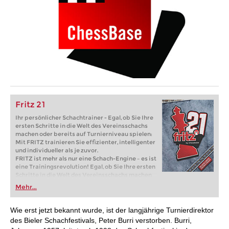
Fritz 21
Ihr persönlicher Schachtrainer - Egal, ob Sie Ihre
ersten Schritte in die Welt des Vereinsschachs
machen oder bereits auf Turnierniveau spielen:
Mit FRITZ trainieren Sie effizienter, intelligenter
und individueller als je zuvor.
FRITZ ist mehr als nur eine Schach-Engine – es ist
eine Trainingsrevolution! Egal, ob Sie Ihre ersten
Schritte in die Welt des Vereinsschachs machen
oder bereits auf Turnierniveau spielen: Mit
Mehr...
FRITZ trainieren Sie effizienter, intelligenter und
individueller als je zuvor.
Wie erst jetzt bekannt wurde, ist der langjährige Turnierdirektor
des Bieler Schachfestivals, Peter Burri verstorben. Burri,