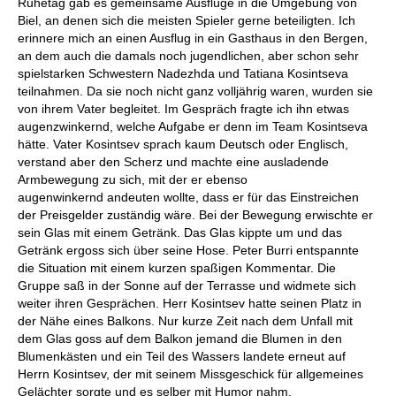
Ruhetag gab es gemeinsame Ausflüge in die Umgebung von
Biel, an denen sich die meisten Spieler gerne beteiligten. Ich
erinnere mich an einen Ausflug in ein Gasthaus in den Bergen,
an dem auch die damals noch jugendlichen, aber schon sehr
spielstarken Schwestern Nadezhda und Tatiana Kosintseva
teilnahmen. Da sie noch nicht ganz volljährig waren, wurden sie
von ihrem Vater begleitet. Im Gespräch fragte ich ihn etwas
augenzwinkernd, welche Aufgabe er denn im Team Kosintseva
hätte. Vater Kosintsev sprach kaum Deutsch oder Englisch,
verstand aber den Scherz und machte eine ausladende
Armbewegung zu sich, mit der er ebenso
augenwinkernd andeuten wollte, dass er für das Einstreichen
der Preisgelder zuständig wäre. Bei der Bewegung erwischte er
sein Glas mit einem Getränk. Das Glas kippte um und das
Getränk ergoss sich über seine Hose. Peter Burri entspannte
die Situation mit einem kurzen spaßigen Kommentar. Die
Gruppe saß in der Sonne auf der Terrasse und widmete sich
weiter ihren Gesprächen. Herr Kosintsev hatte seinen Platz in
der Nähe eines Balkons. Nur kurze Zeit nach dem Unfall mit
dem Glas goss auf dem Balkon jemand die Blumen in den
Blumenkästen und ein Teil des Wassers landete erneut auf
Herrn Kosintsev, der mit seinem Missgeschick für allgemeines
Gelächter sorgte und es selber mit Humor nahm.