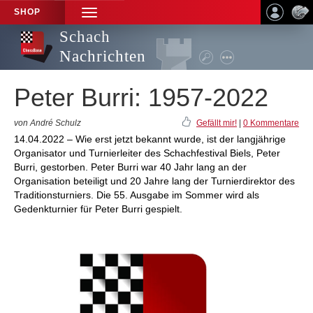
SHOP
TOGGLE
NAVIGATION
Schach
Nachrichten
Peter Burri: 1957-2022
von André Schulz
Gefällt mir!
|
0 Kommentare
14.04.2022 – Wie erst jetzt bekannt wurde, ist der langjährige
Organisator und Turnierleiter des Schachfestival Biels, Peter
Burri, gestorben. Peter Burri war 40 Jahr lang an der
Organisation beteiligt und 20 Jahre lang der Turnierdirektor des
Traditionsturniers. Die 55. Ausgabe im Sommer wird als
Gedenkturnier für Peter Burri gespielt.