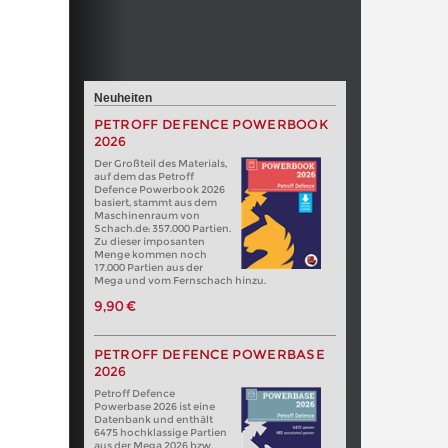
Neuheiten
PETROFF DEFENCE POWERBOOK
2026
Der Großteil des Materials,
auf dem das Petroff
Defence Powerbook 2026
basiert, stammt aus dem
Maschinenraum von
Schach.de: 357.000 Partien.
Zu dieser imposanten
Menge kommen noch
17.000 Partien aus der
Mega und vom Fernschach hinzu.
9,90 €
PETROFF DEFENCE POWERBASE
2026
Petroff Defence
Powerbase 2026 ist eine
Datenbank und enthält
6475 hochklassige Partien
aus der Mega 2026 bzw.