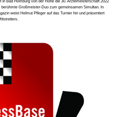
 in Bad Homburg von der Höhe die 30. Arztemeisterschaft 2022
 das berühmte Großmeister-Duo zum gemeinsamen Simultan. In
zin weist Helmut Pfleger auf das Turnier hin und präsentiert
tstreiters.