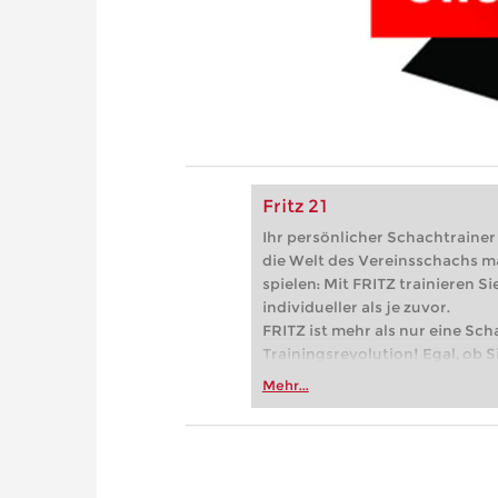
Fritz 21
Ihr persönlicher Schachtrainer -
die Welt des Vereinsschachs m
spielen: Mit FRITZ trainieren Sie
individueller als je zuvor.
FRITZ ist mehr als nur eine Sch
Trainingsrevolution! Egal, ob Si
Vereinsschachs machen oder ber
Mehr...
FRITZ trainieren Sie effizienter,
zuvor.