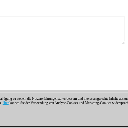
fügung zu stellen, die Nutzererfahrungen zu verbessern und interessengerechte Inhalte aus
n.
Hier
können Sie der Verwendung von Analyse-Cookies und Marketing-Cookies widersprechen
ntakt
|
Cookies Management
|
Lizenzen
|
Compliance Hotline
|
Home
 | Osterbekstraße 90a | 22083 Hamburg | Deutschland
coldest news