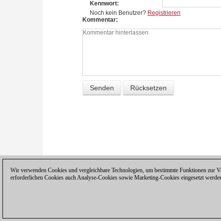
Kennwort
Noch kein Benutzer?
Registrieren
Kommentar
Wir verwenden Cookies und vergleichbare Technologien, um bestimmte Funktionen zur Ver
erforderlichen Cookies auch Analyse-Cookies sowie Marketing-Cookies eingesetzt werde
Datenschutzhinweis
|
Impressum
|
Ko
© 2017 ChessBase GmbH