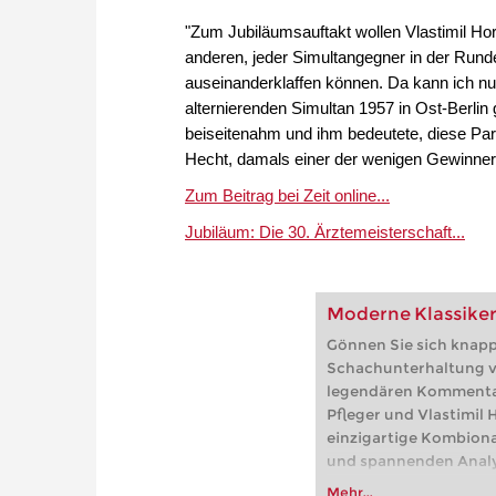
"Zum Jubiläumsauftakt wollen Vlastimil Hort
anderen, jeder Simultangegner in der Rund
auseinanderklaffen können. Da kann ich nu
alternierenden Simultan 1957 in Ost-Berlin
beiseitenahm und ihm bedeutete, diese Partie
Hecht, damals einer der wenigen Gewinner
Zum Beitrag bei Zeit online...
Jubiläum: Die 30. Ärztemeisterschaft...
Moderne Klassiker
Gönnen Sie sich knap
Schachunterhaltung v
legendären Kommenta
Pfleger und Vlastimil H
einzigartige Kombion
und spannenden Anal
Mehr...