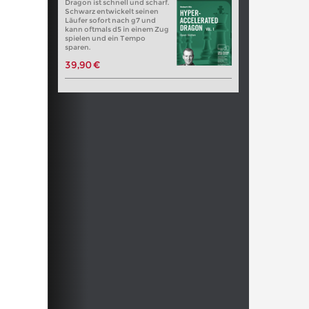
Dragon ist schnell und scharf.
Schwarz entwickelt seinen
Läufer sofort nach g7 und
kann oftmals d5 in einem Zug
spielen und ein Tempo
sparen.
39,90 €