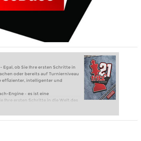
 Egal, ob Sie Ihre ersten Schritte in
achen oder bereits auf Turnierniveau
 effizienter, intelligenter und
ach-Engine – es ist eine
e Ihre ersten Schritte in die Welt des
eits auf Turnierniveau spielen: Mit
 intelligenter und individueller als je