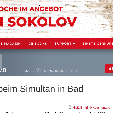
CB MAGAZIN
CB BOOKS
SUPPORT
EINSTEIGERKUR
en
S
SUCHE:
SPRACHE:
DE
EN
ES
FR
 beim Simultan in Bad
Gefällt mir!
|
0 Kommentare