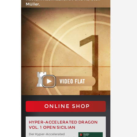
Müller.
ONLINE SHOP
HYPER-ACCELERATED DRAGON
VOL. 1 OPEN SICILIAN
Der Hyper-Accelerated