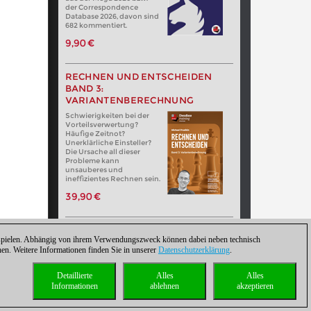
der Correspondence
Database 2026, davon sind
682 kommentiert.
9,90 €
RECHNEN UND ENTSCHEIDEN
BAND 3:
VARIANTENBERECHNUNG
Schwierigkeiten bei der
Vorteilsverwertung?
Häufige Zeitnot?
Unerklärliche Einsteller?
Die Ursache all dieser
Probleme kann
unsauberes und
ineffizientes Rechnen sein.
39,90 €
zuspielen. Abhängig von ihrem Verwendungszweck können dabei neben technisch
. Weitere Informationen finden Sie in unserer
Datenschutzerklärung
.
Detaillierte
Alles
Alles
Informationen
ablehnen
akzeptieren