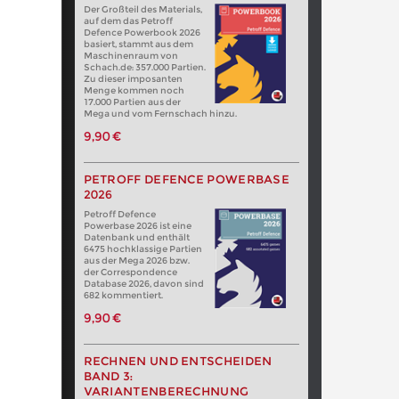
Der Großteil des Materials,
auf dem das Petroff
Defence Powerbook 2026
basiert, stammt aus dem
Maschinenraum von
Schach.de: 357.000 Partien.
Zu dieser imposanten
Menge kommen noch
17.000 Partien aus der
Mega und vom Fernschach hinzu.
9,90 €
PETROFF DEFENCE POWERBASE
2026
Petroff Defence
Powerbase 2026 ist eine
Datenbank und enthält
6475 hochklassige Partien
aus der Mega 2026 bzw.
der Correspondence
Database 2026, davon sind
682 kommentiert.
9,90 €
RECHNEN UND ENTSCHEIDEN
BAND 3:
VARIANTENBERECHNUNG