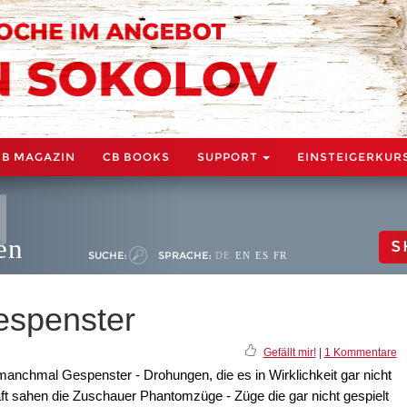
CB MAGAZIN
CB BOOKS
SUPPORT
EINSTEIGERKUR
en
S
SUCHE:
SPRACHE:
DE
EN
ES
FR
spenster
Gefällt mir!
|
1 Kommentare
manchmal Gespenster - Drohungen, die es in Wirklichkeit gar nicht
ft sahen die Zuschauer Phantomzüge - Züge die gar nicht gespielt