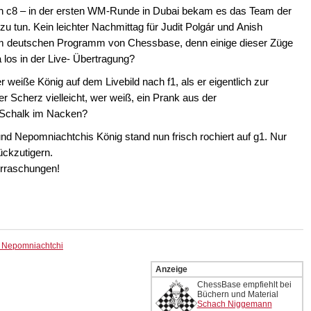
ch c8 – in der ersten WM-Runde in Dubai bekam es das Team der
 tun. Kein leichter Nachmittag für Judit Polgár und Anish
 im deutschen Programm von Chessbase, denn einige dieser Züge
a los in der Live- Übertragung?
eiße König auf dem Livebild nach f1, als er eigentlich zur
r Scherz vielleicht, wer weiß, ein Prank aus der
 Schalk im Nacken?
 und Nepomniachtchis König stand nun frisch rochiert auf g1. Nur
ückzutigern.
erraschungen!
s Nepomniachtchi
Anzeige
ChessBase empfiehlt bei
Büchern und Material
Schach Niggemann