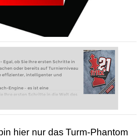
 Egal, ob Sie Ihre ersten Schritte in
achen oder bereits auf Turnierniveau
 effizienter, intelligenter und
ach-Engine – es ist eine
e Ihre ersten Schritte in die Welt des
eits auf Turnierniveau spielen: Mit
 intelligenter und individueller als je
 bin hier nur das Turm-Phantom