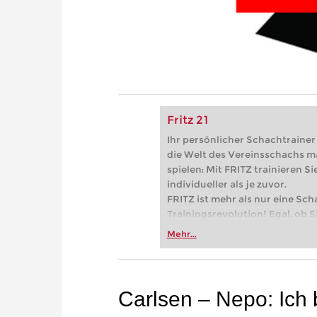
Fritz 21
Ihr persönlicher Schachtrainer -
die Welt des Vereinsschachs m
spielen: Mit FRITZ trainieren Sie
individueller als je zuvor.
FRITZ ist mehr als nur eine Sch
Trainingsrevolution! Egal, ob Si
Vereinsschachs machen oder ber
Mehr...
FRITZ trainieren Sie effizienter,
zuvor.
Carlsen – Nepo: Ich