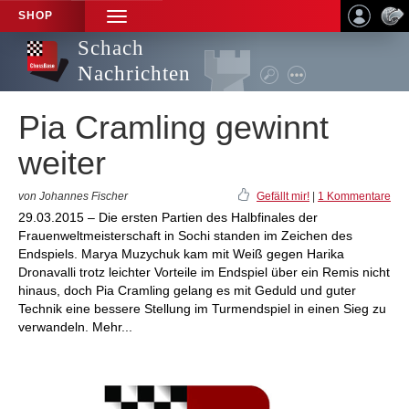
SHOP
TOGGLE
NAVIGATION
Schach
Nachrichten
Pia Cramling gewinnt
weiter
von Johannes Fischer
Gefällt mir!
|
1 Kommentare
29.03.2015 – Die ersten Partien des Halbfinales der
Frauenweltmeisterschaft in Sochi standen im Zeichen des
Endspiels. Marya Muzychuk kam mit Weiß gegen Harika
Dronavalli trotz leichter Vorteile im Endspiel über ein Remis nicht
hinaus, doch Pia Cramling gelang es mit Geduld und guter
Technik eine bessere Stellung im Turmendspiel in einen Sieg zu
verwandeln. Mehr...