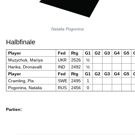
Natalia Pogonina
Halbfinale
Player
Fed
Rtg
G1
G2
G3
G4
G5
Muzychuk, Mariya
UKR
2526
½
Harika, Dronavalli
IND
2492
½
Player
Fed
Rtg
G1
G2
G3
G4
G5
Cramling, Pia
SWE
2495
1
Pogonina, Natalia
RUS
2456
0
Partien: