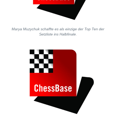
Marya Muzychuk schaffte es als einzige der Top Ten der
Setzliste ins Halbfinale.