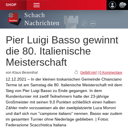
SHOP
TOGGLE
NAVIGATION
Schach
Nachrichten
Pier Luigi Basso gewinnt
die 80. Italienische
Meisterschaft
von Klaus Besenthal
Gefällt mir!
|
0 Kommentare
12.12.2021 – In der kleinen toskanischen Gemeinde Chianciano
Terme ist am Samstag die 80. Italienische Meisterschaft mit dem
Sieg von Pier Luigi Basso zu Ende gegangen. In dem
Rundenturnier mit zwölf Teilnehmern hatte der 23-jährige
Großmeister mit seinen 9,0 Punkten schließlich einen halben
Zähler mehr vorzuweisen als der zweitplatzierte Luca Moroni
und darf sich nun "campione italiano" nennen. Basso war zudem
im gesamten Turnier ohne Niederlage geblieben. | Fotos:
Federazione Scacchistica Italiana