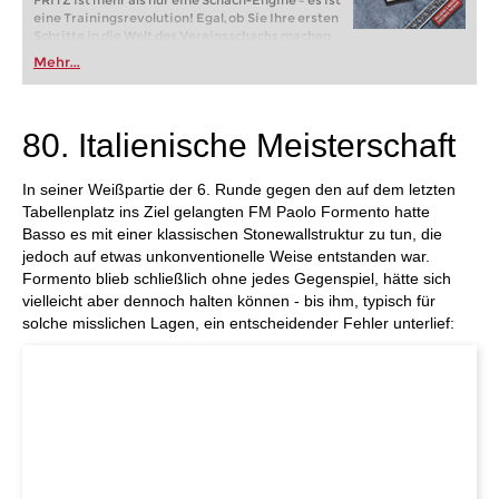
FRITZ ist mehr als nur eine Schach-Engine – es ist
eine Trainingsrevolution! Egal, ob Sie Ihre ersten
Schritte in die Welt des Vereinsschachs machen
oder bereits auf Turnierniveau spielen: Mit
Mehr...
FRITZ trainieren Sie effizienter, intelligenter und
individueller als je zuvor.
80. Italienische Meisterschaft
In seiner Weißpartie der 6. Runde gegen den auf dem letzten
Tabellenplatz ins Ziel gelangten FM Paolo Formento hatte
Basso es mit einer klassischen Stonewallstruktur zu tun, die
jedoch auf etwas unkonventionelle Weise entstanden war.
Formento blieb schließlich ohne jedes Gegenspiel, hätte sich
vielleicht aber dennoch halten können - bis ihm, typisch für
solche misslichen Lagen, ein entscheidender Fehler unterlief: