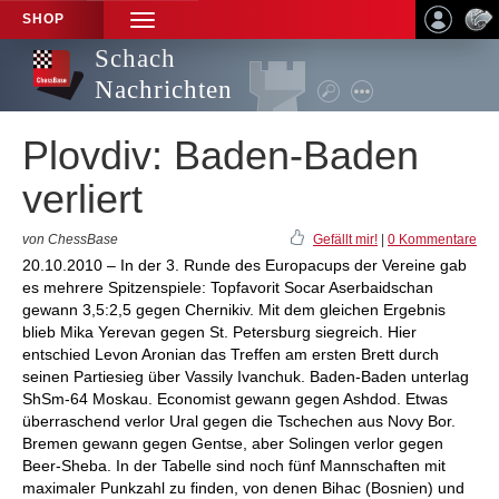
SHOP
TOGGLE
NAVIGATION
Schach
Nachrichten
Plovdiv: Baden-Baden
verliert
von ChessBase
Gefällt mir!
|
0 Kommentare
20.10.2010 – In der 3. Runde des Europacups der Vereine gab
es mehrere Spitzenspiele: Topfavorit Socar Aserbaidschan
gewann 3,5:2,5 gegen Chernikiv. Mit dem gleichen Ergebnis
blieb Mika Yerevan gegen St. Petersburg siegreich. Hier
entschied Levon Aronian das Treffen am ersten Brett durch
seinen Partiesieg über Vassily Ivanchuk. Baden-Baden unterlag
ShSm-64 Moskau. Economist gewann gegen Ashdod. Etwas
überraschend verlor Ural gegen die Tschechen aus Novy Bor.
Bremen gewann gegen Gentse, aber Solingen verlor gegen
Beer-Sheba. In der Tabelle sind noch fünf Mannschaften mit
maximaler Punkzahl zu finden, von denen Bihac (Bosnien) und