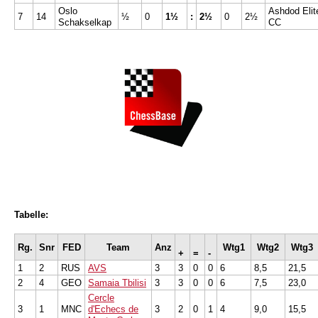
Oslo
Ashdod Elit
7
14
½
0
1½
:
2½
0
2½
Schakselkap
CC
Tabelle:
Rg.
Snr
FED
Team
Anz
Wtg1
Wtg2
Wtg3
+
=
-
1
2
RUS
AVS
3
3
0
0
6
8,5
21,5
2
4
GEO
Samaia Tbilisi
3
3
0
0
6
7,5
23,0
Cercle
3
1
MNC
d'Echecs de
3
2
0
1
4
9,0
15,5