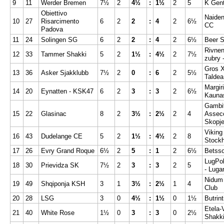
9
11
Werder Bremen
7½
2
4½
:
1½
2
5
K Gen
Obiettivo
Naiden
10
27
Risarcimento
6
2
2
:
4
2
6½
CC
Padova
11
24
Solingen SG
6
2
2
:
4
2
6½
Beer 
Rivnen
12
33
Tammer Shakki
5
2
1½
:
4½
2
7½
zubry 
Gros 
13
36
Asker Sjakklubb
7½
2
0
:
6
2
5½
Taldea
Margir
14
20
Eynatten - KSK47
6
2
3
:
3
2
6½
Kauna
Gambi
15
22
Glasinac
8
2
3½
:
2½
2
4
Assec
Skopj
Viking
16
43
Dudelange CE
5
2
1½
:
4½
2
8
Stock
17
26
Evry Grand Roque
6½
2
5
:
1
2
6½
Betss
LugPo
18
30
Prievidza SK
7½
2
3
:
3
2
5
- Luga
Nidum
19
49
Shqiponja KSH
3
1
3½
:
2½
1
4
Club
20
28
LSG
3
0
4½
:
1½
0
1½
Butrint
Etela-
21
40
White Rose
1½
0
3
:
3
0
2½
Shakk