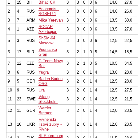
1
15
BIH
Bihac CK
3
3
0
0
6
14,0
27,0
Economist-
2
4
RUS
3
3
0
0
6
14,0
26,0
SGSEU-1
3
7
ARM
Mika Yerevan
3
3
0
0
6
13,5
30,0
SOCAR
4
1
AZE
3
3
0
0
6
13,5
27,0
Azerbaijan
ShSM-64
5
3
RUS
3
3
0
0
6
12,5
32,5
Moscow
Vesnianka
6
17
BLR
3
2
1
0
5
14,5
18,5
Gran
G-Team Novy
7
12
CZE
3
2
1
0
5
10,5
34,5
Bor
8
6
RUS
Yugra
3
2
0
1
4
13,0
28,0
Baden-Baden
9
5
GER
3
2
0
1
4
12,5
28,0
OSG
10
9
RUS
Ural
3
2
0
1
4
12,5
27,5
Viking
11
23
SWE
3
2
0
1
4
12,5
21,5
Stockholm
Werder
12
11
GER
3
2
0
1
4
12,0
23,5
Bremen
Rivnenski
13
16
UKR
Iisovi zubry -
3
2
0
1
4
12,0
23,5
Rivne
St.Petersburg