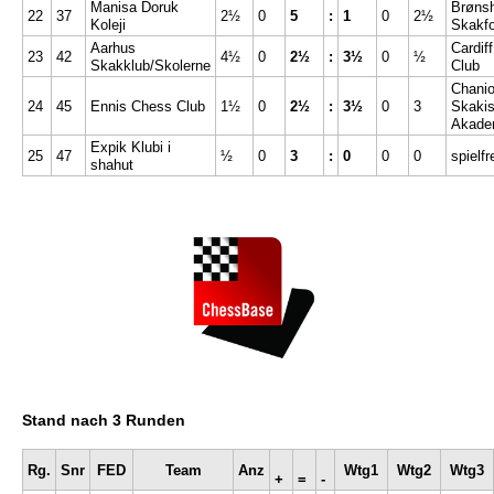
Manisa Doruk
Brøns
22
37
2½
0
5
:
1
0
2½
Koleji
Skakfo
Aarhus
Cardif
23
42
4½
0
2½
:
3½
0
½
Skakklub/Skolerne
Club
Chani
24
45
Ennis Chess Club
1½
0
2½
:
3½
0
3
Skakis
Akade
Expik Klubi i
25
47
½
0
3
:
0
0
0
spielfr
shahut
Stand nach 3 Runden
Rg.
Snr
FED
Team
Anz
Wtg1
Wtg2
Wtg3
+
=
-