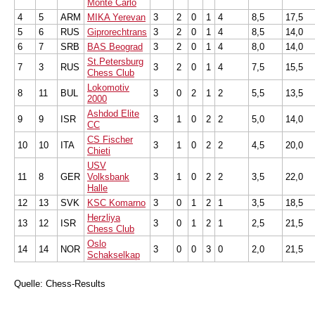
Monte Carlo
4
5
ARM
MIKA Yerevan
3
2
0
1
4
8,5
17,5
5
6
RUS
Giprorechtrans
3
2
0
1
4
8,5
14,0
6
7
SRB
BAS Beograd
3
2
0
1
4
8,0
14,0
St.Petersburg
7
3
RUS
3
2
0
1
4
7,5
15,5
Chess Club
Lokomotiv
8
11
BUL
3
0
2
1
2
5,5
13,5
2000
Ashdod Elite
9
9
ISR
3
1
0
2
2
5,0
14,0
CC
CS Fischer
10
10
ITA
3
1
0
2
2
4,5
20,0
Chieti
USV
11
8
GER
Volksbank
3
1
0
2
2
3,5
22,0
Halle
12
13
SVK
KSC Komarno
3
0
1
2
1
3,5
18,5
Herzliya
13
12
ISR
3
0
1
2
1
2,5
21,5
Chess Club
Oslo
14
14
NOR
3
0
0
3
0
2,0
21,5
Schakselkap
Quelle: Chess-Results