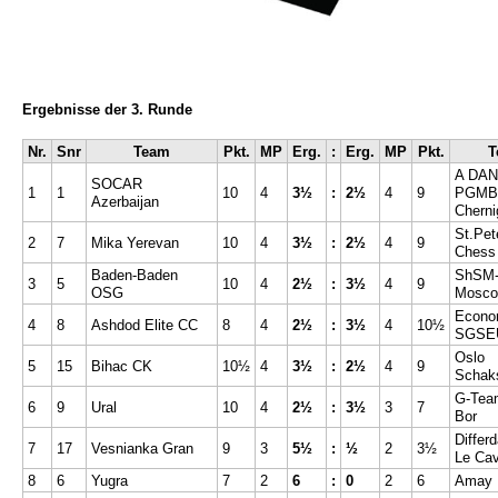
Ergebnisse der 3. Runde
Nr.
Snr
Team
Pkt.
MP
Erg.
:
Erg.
MP
Pkt.
T
A DAN
SOCAR
1
1
10
4
3½
:
2½
4
9
PGMB
Azerbaijan
Cherni
St.Pet
2
7
Mika Yerevan
10
4
3½
:
2½
4
9
Chess
Baden-Baden
ShSM-
3
5
10
4
2½
:
3½
4
9
OSG
Mosc
Econo
4
8
Ashdod Elite CC
8
4
2½
:
3½
4
10½
SGSE
Oslo
5
15
Bihac CK
10½
4
3½
:
2½
4
9
Schak
G-Tea
6
9
Ural
10
4
2½
:
3½
3
7
Bor
Differ
7
17
Vesnianka Gran
9
3
5½
:
½
2
3½
Le Cav
8
6
Yugra
7
2
6
:
0
2
6
Amay