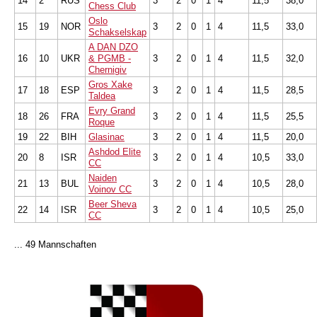
14
2
RUS
3
2
0
1
4
11,5
38,0
Chess Club
Oslo
15
19
NOR
3
2
0
1
4
11,5
33,0
Schakselskap
A DAN DZO
16
10
UKR
& PGMB -
3
2
0
1
4
11,5
32,0
Chernigiv
Gros Xake
17
18
ESP
3
2
0
1
4
11,5
28,5
Taldea
Evry Grand
18
26
FRA
3
2
0
1
4
11,5
25,5
Roque
19
22
BIH
Glasinac
3
2
0
1
4
11,5
20,0
Ashdod Elite
20
8
ISR
3
2
0
1
4
10,5
33,0
CC
Naiden
21
13
BUL
3
2
0
1
4
10,5
28,0
Voinov CC
Beer Sheva
22
14
ISR
3
2
0
1
4
10,5
25,0
CC
... 49 Mannschaften