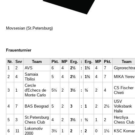
Movsesian (St.Petersburg)
Frauenturnier
Nr.
Snr
Team
Pkt.
MP
Erg.
:
Erg.
MP
Pkt.
Team
1
2
AVS
6
4
2½
:
1½
4
7
Giprorechtr
Samaia
2
4
5
4
2½
:
1½
4
7
MIKA Yerev
Tbilisi
Cercle
CS Fischer
3
1
d'Echecs de
5½
2
3½
:
½
2
4
Chieti
Monte Carlo
USV
4
7
BAS Beograd
5
2
3
:
1
2
2½
Volksbank
Halle
St.Petersburg
Herzliya
5
3
4
2
3½
:
½
1
2
Chess Club
Chess Club
Lokomotiv
6
11
3½
1
2
:
2
0
1½
KSC Komar
2000