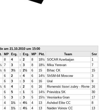
de am 21.10.2010 um 15:00
t.
MP
Erg.
:
Erg.
MP
Pkt.
Team
Snr
8
4
:
2
8
18½
SOCAR Azerbaijan
1
½
7
3
:
3
8
18½
Mika Yerevan
7
½
6
3½
:
2½
6
15
Bihac CK
15
6
2
:
4
6
14½
ShSM-64 Moscow
3
6
3
:
3
6
16
Ural
9
½
6
4
:
2
6
16
Rivnenski Iisovi zubry - Rivne
16
6
5
:
1
5
14½
Prievidza SK
30
5
3
:
3
5
15½
Vesnianka Gran
17
4
1½
:
4½
4
13
Ashdod Elite CC
8
4
1½
:
4½
4
13
Naiden Voinov CC
13