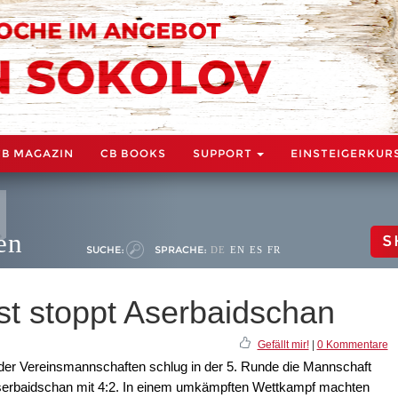
CB MAGAZIN
CB BOOKS
SUPPORT
EINSTEIGERKUR
en
S
SUCHE:
SPRACHE:
DE
EN
ES
FR
st stoppt Aserbaidschan
Gefällt mir!
|
0 Kommentare
der Vereinsmannschaften schlug in der 5. Runde die Mannschaft
serbaidschan mit 4:2. In einem umkämpften Wettkampf machten