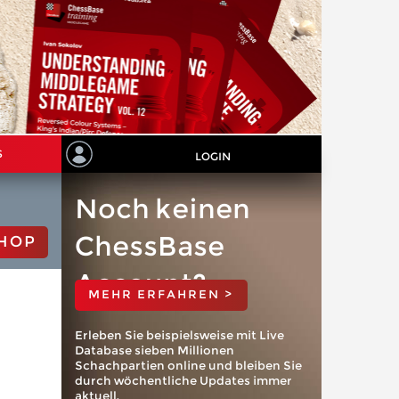
S
LOGIN
Noch keinen
ChessBase
HOP
Account?
MEHR ERFAHREN >
Erleben Sie beispielsweise mit Live
Database sieben Millionen
Schachpartien online und bleiben Sie
durch wöchentliche Updates immer
aktuell.