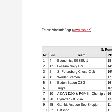
Fotos: Vladimir Jagr (
www.nss.cz
)
5. Run
Nr.
Snr
Team
Pk
1
4
Economist-SGSEU-1
18
2
12
G-Team Novy Bor
14
3
2
St.Petersburg Chess Club
16
4
11
Werder Bremen
17
5
5
Baden-Baden OSG
16
6
6
Yugra
16
7
10
A DAN DZO & PGMB - Chernigiv
16
8
20
Eynatten - KSK47
13
9
25
Gambit-Asseco-See Skopje
11
10
32
Betsson
11