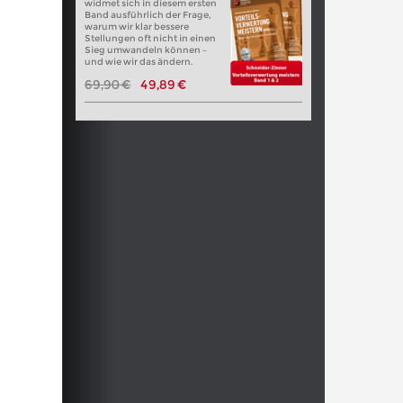
widmet sich in diesem ersten
Band ausführlich der Frage,
warum wir klar bessere
Stellungen oft nicht in einen
Sieg umwandeln können –
und wie wir das ändern.
69,90 €
49,89 €