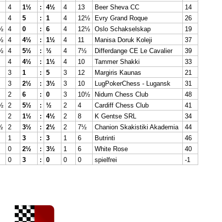
4
1½
:
4½
4
13
Beer Sheva CC
14
4
5
:
1
4
12½
Evry Grand Roque
26
½
4
0
:
6
4
12½
Oslo Schakselskap
19
½
4
4½
:
1½
4
11
Manisa Doruk Koleji
37
½
4
5½
:
½
4
7½
Differdange CE Le Cavalier
39
4
4½
:
1½
4
10
Tammer Shakki
33
3
1
:
5
3
12
Margiris Kaunas
21
3
2½
:
3½
3
10
LugPokerChess - Lugansk
31
2
6
:
0
3
10½
Nidum Chess Club
48
½
2
5½
:
½
2
4
Cardiff Chess Club
41
2
1½
:
4½
2
8
K Gentse SRL
34
½
2
3½
:
2½
2
7½
Chanion Skakistiki Akademia
44
1
3
:
3
1
6
Butrinti
46
0
2½
:
3½
1
6
White Rose
40
0
3
:
0
0
0
spielfrei
-1