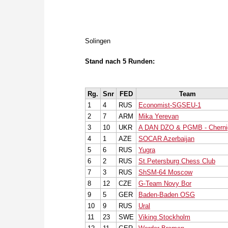
Solingen
Stand nach 5 Runden:
Rg.
Snr
FED
Team
1
4
RUS
Economist-SGSEU-1
2
7
ARM
Mika Yerevan
3
10
UKR
A DAN DZO & PGMB - Cherni
4
1
AZE
SOCAR Azerbaijan
5
6
RUS
Yugra
6
2
RUS
St.Petersburg Chess Club
7
3
RUS
ShSM-64 Moscow
8
12
CZE
G-Team Novy Bor
9
5
GER
Baden-Baden OSG
10
9
RUS
Ural
11
23
SWE
Viking Stockholm