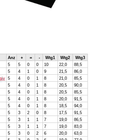
Anz
+
=
-
Wtg1
Wtg2
Wtg3
5
5
0
0
10
22,0
88,5
5
4
1
0
9
21,5
86,0
giv
5
4
0
1
8
21,0
85,5
5
4
0
1
8
20,5
90,0
5
4
0
1
8
20,5
85,5
5
4
0
1
8
20,0
91,5
5
4
0
1
8
18,5
94,0
5
3
2
0
8
17,5
91,5
5
3
1
1
7
19,0
86,5
5
3
1
1
7
19,0
83,0
5
3
0
2
6
20,0
63,0