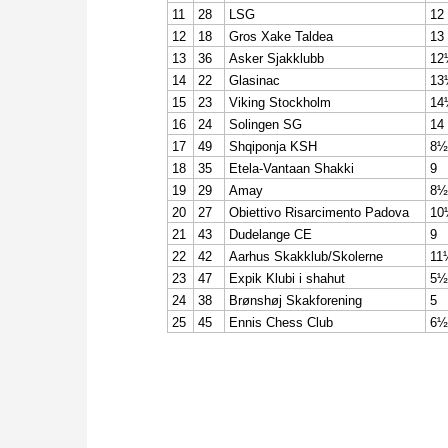
11
28
LSG
12
12
18
Gros Xake Taldea
13
13
36
Asker Sjakklubb
12
14
22
Glasinac
13
15
23
Viking Stockholm
14
16
24
Solingen SG
14
17
49
Shqiponja KSH
8½
18
35
Etela-Vantaan Shakki
9
19
29
Amay
8½
20
27
Obiettivo Risarcimento Padova
10
21
43
Dudelange CE
9
22
42
Aarhus Skakklub/Skolerne
11
23
47
Expik Klubi i shahut
5½
24
38
Brønshøj Skakforening
5
25
45
Ennis Chess Club
6½